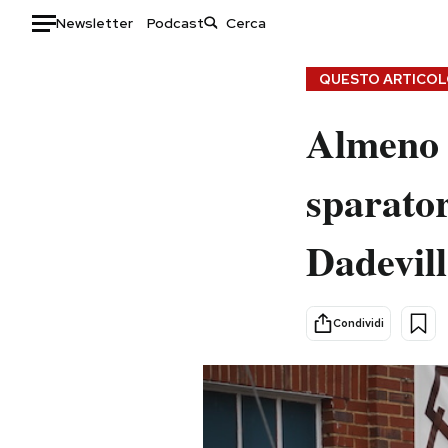
Newsletter
Podcast
Auto
QUESTO ARTICOLO
HOME
Almeno 
Italia
Moda
sparator
Mondo
Libri
Politica
Consumismi
Dadevil
Tecnologia
Storie/Idee
Internet
Ok Boomer!
Scienza
Media
Condividi
Cultura
Europa
Economia
Altrecose
Sport
Mondiali calcio 2026