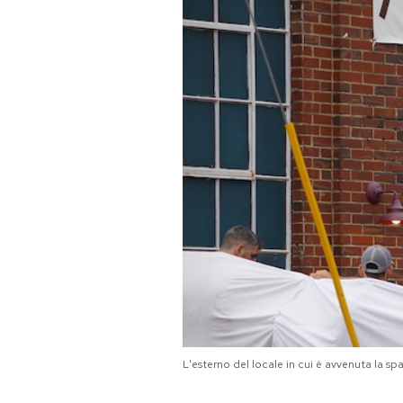
PODCAST
NEWSLETTER
I MIEI PREFERITI
SHOP
CALENDARIO
AREA PERSONALE
L'esterno del locale in cui è avvenuta la s
Area Personale
Newsletter