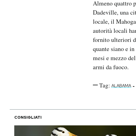
Almeno quattro pe
Notifiche mobile
Dadeville, una ci
Regala il Post
locale, il Mahoga
Hai bisogno di aiuto?
Esci
autorità locali h
fornito ulteriori 
quante siano e in
mesi e mezzo del 
armi da fuoco.
Tag:
-
ALABAMA
CONSIGLIATI