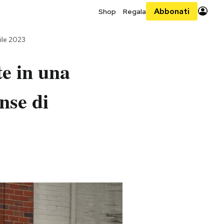
Abbonati
Shop
Regala
ile 2023
e in una
nse di