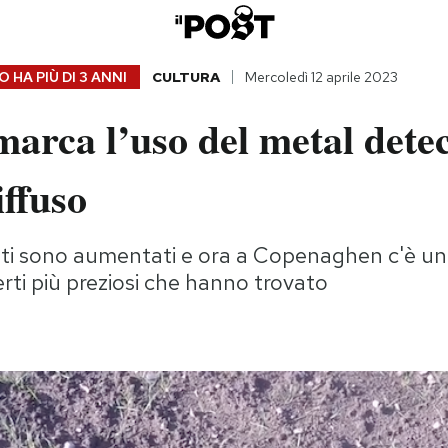
 HA PIÙ DI
3 ANNI
CULTURA
Mercoledì 12 aprile 2023
arca l’uso del metal detec
ffuso
ati sono aumentati e ora a Copenaghen c'è u
erti più preziosi che hanno trovato