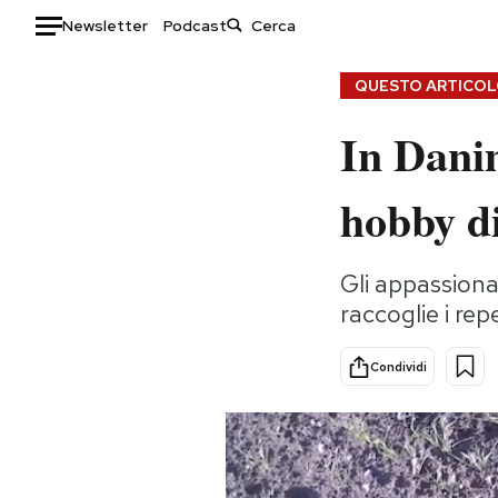
Newsletter
Podcast
Auto
QUESTO ARTICOLO
In Danim
HOME
Italia
Moda
hobby di
Mondo
Libri
Politica
Consumismi
Gli appassion
Tecnologia
Storie/Idee
raccoglie i rep
Internet
Ok Boomer!
Scienza
Media
Condividi
Cultura
Europa
Economia
Altrecose
Sport
Mondiali calcio 2026