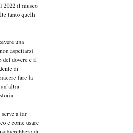
el 2022 il museo
te tanto quelli
icevere una
non aspettarsi
 del dovere e il
dente di
piacere fare la
un’altra
storia.
 serve a far
seo e come usare
rischierebbero di