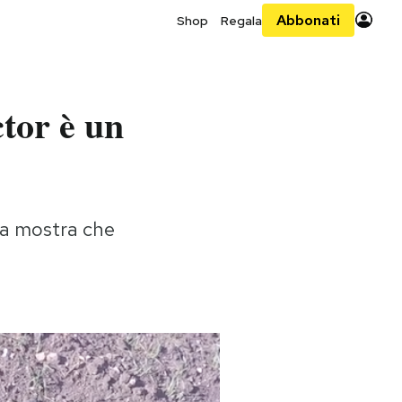
Abbonati
Shop
Regala
tor è un
na mostra che