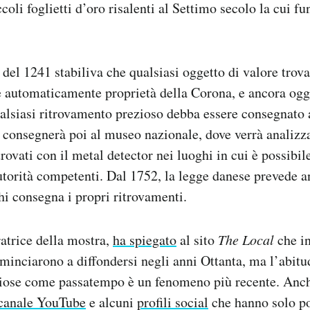
coli foglietti d’oro risalenti al Settimo secolo la cui f
del 1241 stabiliva che qualsiasi oggetto di valore trovat
e automaticamente proprietà della Corona, e ancora ogg
lsiasi ritrovamento prezioso debba essere consegnato 
o consegnerà poi al museo nazionale, dove verrà analizz
 trovati con il metal detector nei luoghi in cui è possibi
utorità competenti. Dal 1752, la legge danese prevede 
i consegna i propri ritrovamenti.
ratrice della mostra,
ha spiegato
al sito
The Local
che i
minciarono a diffondersi negli anni Ottanta, ma l’abitud
iose come passatempo è un fenomeno più recente. Anche
canale YouTube
e alcuni
profili social
che hanno solo po