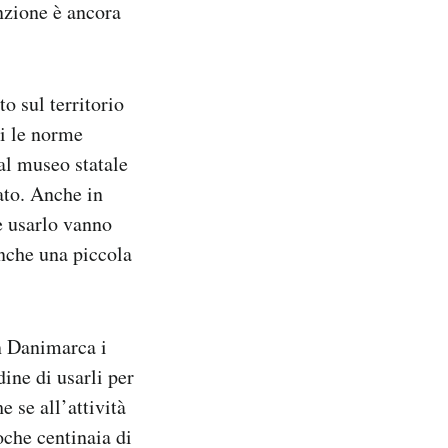
unzione è ancora
o sul territorio
i le norme
al museo statale
ato. Anche in
le usarlo vanno
anche una piccola
n Danimarca i
ine di usarli per
 se all’attività
che centinaia di