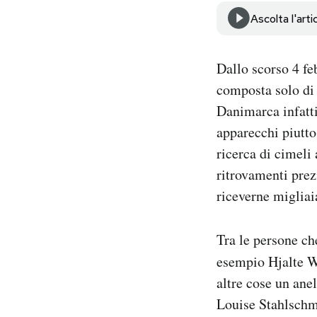
Notifiche mobile
Ascolta l'arti
Regala il Post
Hai bisogno di aiuto?
Dallo scorso 4 f
Esci
composta solo di 
Danimarca infatti,
apparecchi piutto
ricerca di cimeli
ritrovamenti prez
riceverne migliaia
Tra le persone ch
esempio Hjalte 
altre cose un ane
Louise Stahlschmi