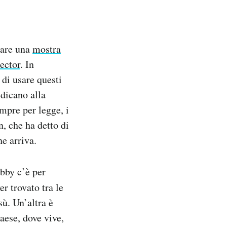
tare una
mostra
ector
. In
 di usare questi
edicano alla
empre per legge, i
, che ha detto di
he arriva.
bby c’è per
er trovato tra le
sù. Un’altra è
aese, dove vive,