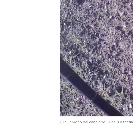
PODCAST
NEWSLETTER
I MIEI PREFERITI
SHOP
CALENDARIO
AREA PERSONALE
Area Personale
(Da un video del canale YouTube "Detecti
Newsletter