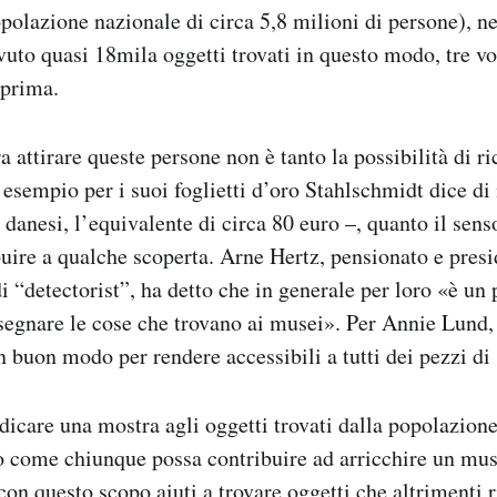
popolazione nazionale di circa 5,8 milioni di persone), n
vuto quasi 18mila oggetti trovati in questo modo, tre vol
 prima.
 attirare queste persone non è tanto la possibilità di r
esempio per i suoi foglietti d’oro Stahlschmidt dice di 
danesi, l’equivalente di circa 80 euro –, quanto il senso
buire a qualche scoperta. Arne Hertz, pensionato e presi
 “detectorist”, ha detto che in generale per loro «è un 
segnare le cose che trovano ai musei». Per Annie Lund, 
n buon modo per rendere accessibili a tutti dei pezzi di 
dicare una mostra agli oggetti trovati dalla popolazione
co come chiunque possa contribuire ad arricchire un mu
 con questo scopo aiuti a trovare oggetti che altrimenti 