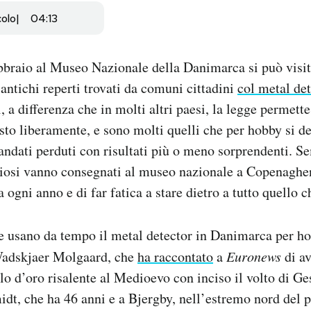
colo
04:13
ebbraio al Museo Nazionale della Danimarca si può visi
antichi reperti trovati da comuni cittadini
col metal det
 a differenza che in molti altri paesi, la legge permette
sto liberamente, e sono molti quelli che per hobby si d
 andati perduti con risultati più o meno sorprendenti. S
iosi vanno consegnati al museo nazionale a Copenaghen
 ogni anno e di far fatica a stare dietro a tutto quello c
e usano da tempo il metal detector in Danimarca per ho
Wadskjaer Molgaard, che
ha raccontato
a
Euronews
di av
llo d’oro risalente al Medioevo con inciso il volto di Ge
dt, che ha 46 anni e a Bjergby, nell’estremo nord del p