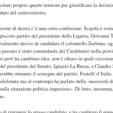
citato proprio queste tensioni per giustificare la decisi
dato del centrosinistra.
zione di destra c’è una certa confusione. Scajola è sos
 piccolo partito del presidente della Liguria, Giovanni To
izialmente deciso di candidare il colonnello Zarbano, og
passato è stato comandante dei Carabinieri nella provi
ni però ha cambiato idea, non è chiaro in quali circostan
 del presidente del Senato, Ignazio La Russa, a Claudio 
rebbe ottenuto il sostegno del partito. Fratelli d’Italia
 telefonata ma al contempo ha parlato della «necessità di
ulla situazione politica imperiese». Di fatto, insomma, 
no.
 di rimanere lo stesso candidato, e
ha cambiato
il nome