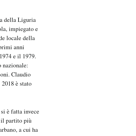
a della Liguria
ola, impiegato e
de locale della
 primi anni
1974 e il 1979.
o nazionale:
coni. Claudio
l 2018 è stato
si è fatta invece
il partito più
arbano, a cui ha