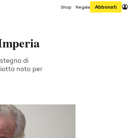
Abbonati
Shop
Regala
 Imperia
ostegno di
ziotto noto per