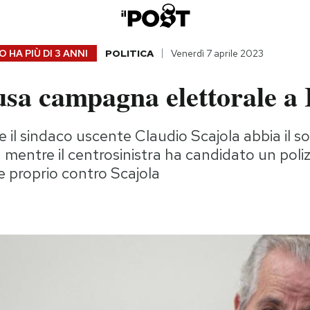
 HA PIÙ DI
3 ANNI
POLITICA
Venerdì 7 aprile 2023
usa campagna elettorale a
e il sindaco uscente Claudio Scajola abbia il s
ia, mentre il centrosinistra ha candidato un poli
te proprio contro Scajola