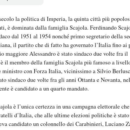
ecolo la politica di Imperia, la quinta città più popolos
ti, è dominata dalla famiglia Scajola. Ferdinando Scaj
ndaco dal 1951 al 1954 nonché primo segretario della se
na, il partito che di fatto ha governato l’Italia fino ai
io maggiore Alessandro è stato sindaco due volte fra il 
 è il membro della famiglia Scajola più famoso a livell
e ministro con Forza Italia, vicinissimo a Silvio Berlus
ato sindaco due volte fra gli anni Ottanta e Novanta, ne
mente è candidato a un quarto mandato.
ajola è l’unica certezza in una campagna elettorale che 
telli d’Italia, che alle ultime elezioni politiche è stato 
aveva candidato un colonnello dei Carabinieri, Luciano Z