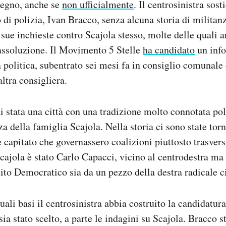
stegno, anche se
non ufficialmente
. Il centrosinistra sos
di polizia, Ivan Bracco, senza alcuna storia di militanz
 sue inchieste contro Scajola stesso, molte delle quali a
assoluzione. Il Movimento 5 Stelle
ha candidato
un info
 politica, subentrato sei mesi fa in consiglio comunale
ltra consigliera.
 stata una città con una tradizione molto connotata pol
a della famiglia Scajola. Nella storia ci sono state torn
 capitato che governassero coalizioni piuttosto trasversa
cajola è stato Carlo Capacci, vicino al centrodestra ma
tito Democratico sia da un pezzo della destra radicale c
ali basi il centrosinistra abbia costruito la candidatur
sia stato scelto, a parte le indagini su Scajola. Bracco s