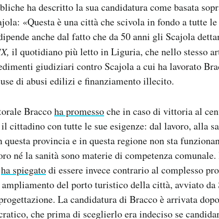
bliche ha descritto la sua candidatura come basata sopra
ola: «Questa è una città che scivola in fondo a tutte le 
 dipende anche dal fatto che da 50 anni gli Scajola dett
IX,
il quotidiano più letto in Liguria, che nello stesso a
ocedimenti giudiziari contro Scajola a cui ha lavorato Bra
cuse di abusi edilizi e finanziamento illecito.
torale Bracco
ha promesso
che in caso di vittoria al cen
 il cittadino con tutte le sue esigenze: dal lavoro, alla 
in questa provincia e in questa regione non sta funziona
voro né la sanità sono materie di competenza comunale. 
o
ha spiegato
di essere invece contrario al complesso pro
e ampliamento del porto turistico della città, avviato d
 progettazione. La candidatura di Bracco è arrivata dopo
ratico, che prima di sceglierlo era indeciso se candidar