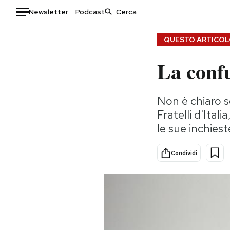
Newsletter
Podcast
Auto
QUESTO ARTICOLO
La conf
HOME
Italia
Moda
Non è chiaro s
Mondo
Libri
Fratelli d'Ital
Politica
Consumismi
le sue inchies
Tecnologia
Storie/Idee
Internet
Ok Boomer!
Condividi
Scienza
Media
Cultura
Europa
Economia
Altrecose
Sport
Mondiali calcio 2026