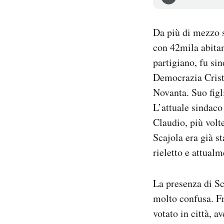
Notifiche mobile
Regala il Post
Da più di mezzo s
Hai bisogno di aiuto?
con 42mila abitan
Esci
partigiano, fu si
Democrazia Cristia
Novanta. Suo figl
L’attuale sindaco
Claudio, più volt
Scajola era già st
rieletto e attual
La presenza di Sc
molto confusa. Fra
votato in città, 