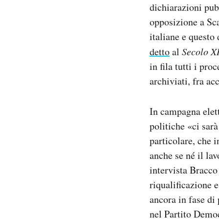
dichiarazioni pub
opposizione a Scaj
italiane e questo
detto
al
Secolo X
in fila tutti i pr
archiviati, fra ac
In campagna elet
politiche «ci sarà
particolare, che 
anche se né il la
intervista Bracc
riqualificazione 
ancora in fase di
nel Partito Democ