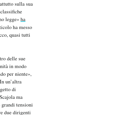
ttutto sulla sua
classifiche
ano legge»
ha
rticolo ha messo
cco, quasi tutti
tro delle sue
sanità in modo
ndo per niente»,
In un’altra
getto di
a Scajola ma
 grandi tensioni
e due dirigenti