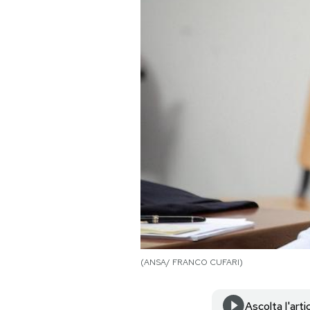
PODCAST
NEWSLETTER
I MIEI PREFERITI
SHOP
CALENDARIO
AREA PERSONALE
(ANSA/ FRANCO CUFARI)
Area Personale
Newsletter
Ascolta l'arti