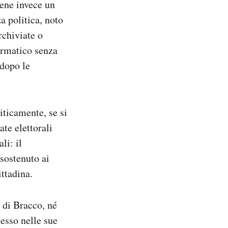
tiene invece un
a politica, noto
rchiviate o
rmatico senza
 dopo le
iticamente, se si
ate elettorali
li: il
 sostenuto ai
ittadina.
a di Bracco, né
tesso nelle sue