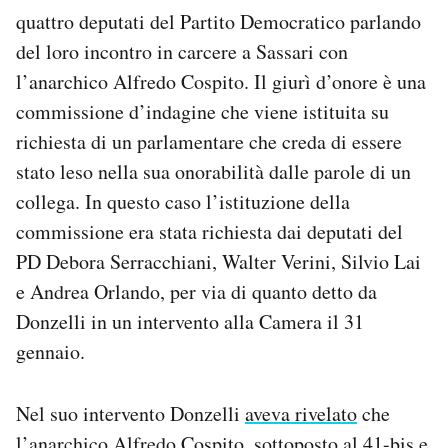
Notifiche mobile
quattro deputati del Partito Democratico parlando
Regala il Post
del loro incontro in carcere a Sassari con
Hai bisogno di aiuto?
l’anarchico Alfredo Cospito. Il giurì d’onore è una
Esci
commissione d’indagine che viene istituita su
richiesta di un parlamentare che creda di essere
stato leso nella sua onorabilità dalle parole di un
collega. In questo caso l’istituzione della
commissione era stata richiesta dai deputati del
PD Debora Serracchiani, Walter Verini, Silvio Lai
e Andrea Orlando, per via di quanto detto da
Donzelli in un intervento alla Camera il 31
gennaio.
Nel suo intervento Donzelli
aveva rivelato
che
l’anarchico Alfredo Cospito, sottoposto al 41-bis e