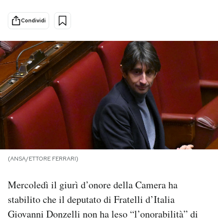
PODCAST
Condividi
NEWSLETTER
I MIEI PREFERITI
SHOP
CALENDARIO
(ANSA/ETTORE FERRARI)
AREA PERSONALE
Mercoledì il giurì d’onore della Camera ha
stabilito che il deputato di Fratelli d’Italia
Area Personale
Giovanni Donzelli non ha leso “l’onorabilità” di
Newsletter