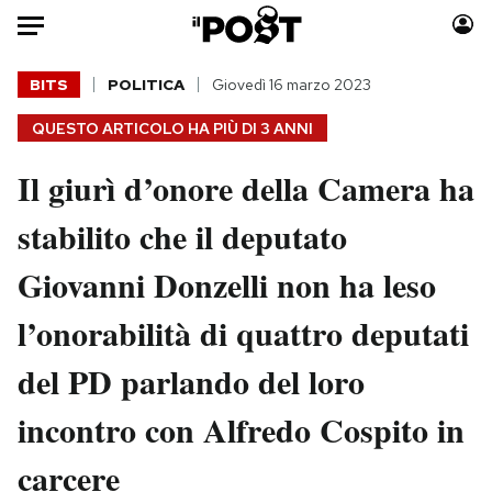
Auto
BITS
POLITICA
Giovedì 16 marzo 2023
QUESTO ARTICOLO HA PIÙ DI
3 ANNI
HOME
Il giurì d’onore della Camera ha
Italia
Moda
Mondo
Libri
stabilito che il deputato
Politica
Consumismi
Giovanni Donzelli non ha leso
Tecnologia
Storie/Idee
Internet
Ok Boomer!
l’onorabilità di quattro deputati
Scienza
Media
del PD parlando del loro
Cultura
Europa
Economia
Altrecose
incontro con Alfredo Cospito in
Sport
Mondiali calcio 2026
carcere