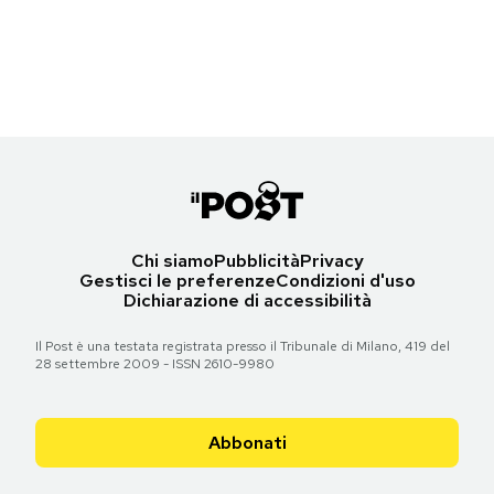
Eva Longoria e Janet Yang nel backstage degli Oscar
Notifiche mobile
(Al Seib/A.M.P.A.S. via Getty Images)
Regala il Post
Hai bisogno di aiuto?
Torna all'articolo
Esci
Chi siamo
Pubblicità
Privacy
Gestisci le preferenze
Condizioni d'uso
Dichiarazione di accessibilità
Il Post è una testata registrata presso il Tribunale di Milano, 419 del
28 settembre 2009 - ISSN 2610-9980
Abbonati