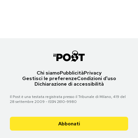
Eva Longoria e Janet Yang nel backstage degli Oscar
Notifiche mobile
(Al Seib/A.M.P.A.S. via Getty Images)
Regala il Post
Hai bisogno di aiuto?
Torna all'articolo
Esci
Chi siamo
Pubblicità
Privacy
Gestisci le preferenze
Condizioni d'uso
Dichiarazione di accessibilità
Il Post è una testata registrata presso il Tribunale di Milano, 419 del
28 settembre 2009 - ISSN 2610-9980
Abbonati