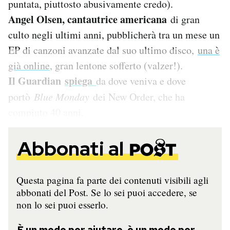
puntata, piuttosto abusivamente credo).
Notifiche mobile
Angel Olsen, cantautrice americana
di gran
Regala il Post
culto negli ultimi anni, pubblicherà tra un mese un
Hai bisogno di aiuto?
EP di canzoni avanzate dal suo ultimo disco,
una è
Esci
già online
, gran lentone sofferto (valzer!).
Il Guardian
spiega
da dove veniva e dove
portò
Blue Monday
dei New Order, che ha
compiuto 40 anni.
Abbonati al
Questa pagina fa parte dei contenuti visibili agli
abbonati del Post. Se lo sei puoi accedere, se
non lo sei puoi esserlo.
È un modo per aiutare, è un modo per