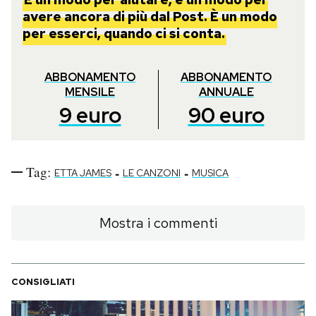
avere ancora di più dal Post. È un modo
per esserci, quando ci si conta.
ABBONAMENTO
ABBONAMENTO
MENSILE
ANNUALE
9
euro
90
euro
Tag:
-
-
ETTA JAMES
LE CANZONI
MUSICA
Mostra i commenti
CONSIGLIATI