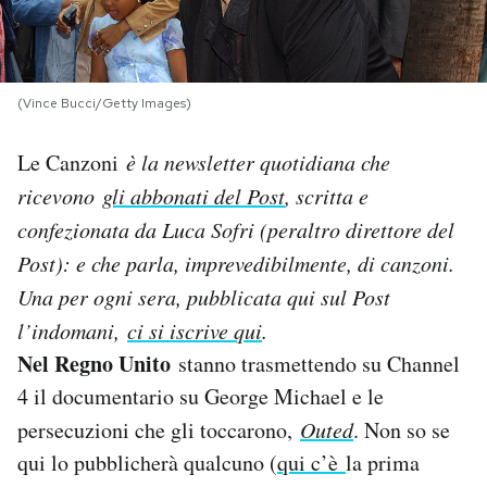
PODCAST
(Vince Bucci/Getty Images)
NEWSLETTER
Le Canzoni
è la newsletter quotidiana che
I MIEI PREFERITI
ricevono
gli abbonati del Post
, scritta e
confezionata da Luca Sofri (peraltro direttore del
SHOP
Post): e che parla, imprevedibilmente, di canzoni.
Una per og
ni sera, pubblicata qui sul Post
l’indomani,
ci si iscrive qui
.
CALENDARIO
Nel Regno Unito
stanno trasmettendo su Channel
4 il documentario su George Michael e le
AREA PERSONALE
persecuzioni che gli toccarono,
Outed
. Non so se
Area Personale
qui lo pubblicherà qualcuno (
qui c’è
la prima
Newsletter