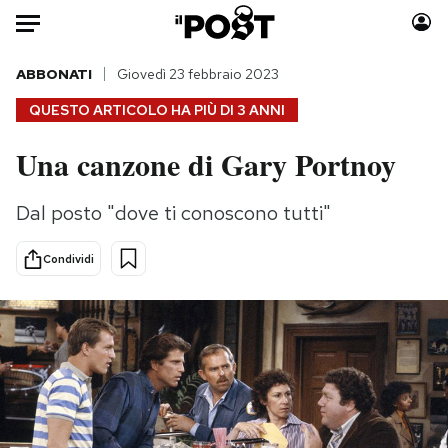
Auto
ABBONATI
Giovedì 23 febbraio 2023
QUESTO ARTICOLO HA PIÙ DI
3 ANNI
HOME
Una canzone di Gary Portnoy
Italia
Moda
Mondo
Libri
Dal posto "dove ti conoscono tutti"
Politica
Consumismi
Tecnologia
Storie/Idee
Condividi
Internet
Ok Boomer!
Scienza
Media
Cultura
Europa
Economia
Altrecose
Sport
Mondiali calcio 2026