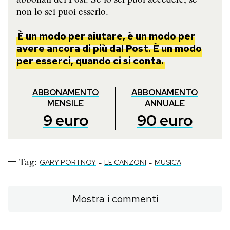
non lo sei puoi esserlo.
È un modo per aiutare, è un modo per
avere ancora di più dal Post. È un modo
per esserci, quando ci si conta.
ABBONAMENTO
ABBONAMENTO
MENSILE
ANNUALE
9
euro
90
euro
Tag:
-
-
GARY PORTNOY
LE CANZONI
MUSICA
Mostra i commenti