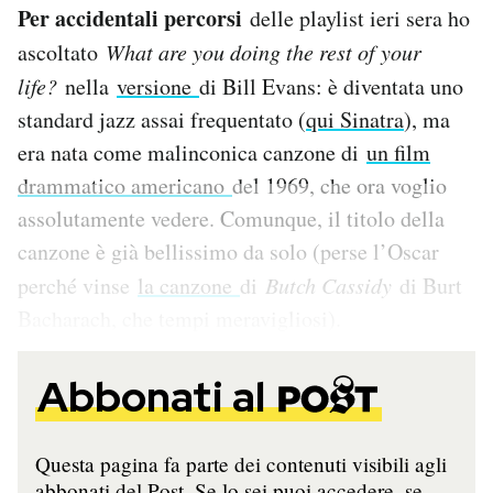
Per accidentali percorsi
delle playlist ieri sera ho
Notifiche mobile
Regala il Post
ascoltato
What are you doing the rest of your
Hai bisogno di aiuto?
life?
nella
versione
di Bill Evans: è diventata uno
Esci
standard jazz assai frequentato (
qui Sinatra
), ma
era nata come malinconica canzone di
un film
drammatico americano
del 1969, che ora voglio
assolutamente vedere. Comunque, il titolo della
canzone è già bellissimo da solo (perse l’Oscar
perché vinse
la canzone
di
Butch Cassidy
di Burt
Bacharach, che tempi meravigliosi).
Abbonati al
Questa pagina fa parte dei contenuti visibili agli
abbonati del Post. Se lo sei puoi accedere, se