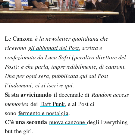
PODCAST
NEWSLETTER
Le Canzoni
è la newsletter quotidiana che
ricevono
gli abbonati del Post
, scritta e
I MIEI PREFERITI
confezionata da Luca Sofri (peraltro direttore del
Post): e che parla, imprevedibilmente, di canzoni.
SHOP
Una per og
ni sera, pubblicata qui sul Post
l’indomani,
ci si iscrive qui
.
CALENDARIO
Si sta avvicinando
il decennale di
Random access
memories
dei
Daft Punk
, e al Post ci
AREA PERSONALE
sono
fermento e nostalgia
.
C’è una seconda
nuova canzone
degli Everything
Area Personale
but the girl.
Newsletter