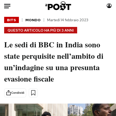
Auto
BITS
MONDO
Martedì 14 febbraio 2023
QUESTO ARTICOLO HA PIÙ DI
3 ANNI
HOME
Le sedi di BBC in India sono
Italia
Moda
Mondo
Libri
state perquisite nell’ambito di
Politica
Consumismi
un’indagine su una presunta
Tecnologia
Storie/Idee
Internet
Ok Boomer!
evasione fiscale
Scienza
Media
Cultura
Europa
Condividi
Economia
Altrecose
Sport
Mondiali calcio 2026