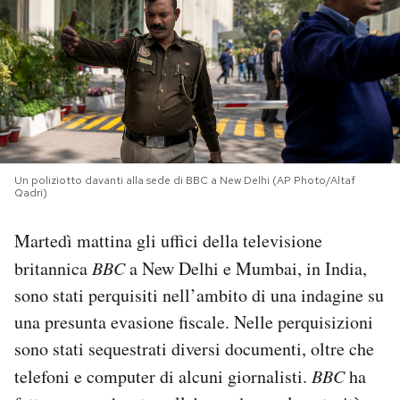
PODCAST
NEWSLETTER
I MIEI PREFERITI
Un poliziotto davanti alla sede di BBC a New Delhi (AP Photo/Altaf
Qadri)
SHOP
Martedì mattina gli uffici della televisione
britannica
BBC
a New Delhi e Mumbai, in India,
CALENDARIO
sono stati perquisiti nell’ambito di una indagine su
una presunta evasione fiscale. Nelle perquisizioni
AREA PERSONALE
sono stati sequestrati diversi documenti, oltre che
Area Personale
telefoni e computer di alcuni giornalisti.
BBC
ha
Newsletter