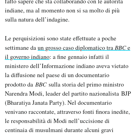
fatto sapere che sta collaborando con le autorità
Notifiche mobile
indiane, ma al momento non si sa molto di più
Regala il Post
sulla natura dell’indagine.
Hai bisogno di aiuto?
Esci
Le perquisizioni sono state effettuate a poche
settimane da
un grosso caso diplomatico tra
BBC
e
il governo indiano
: a fine gennaio infatti il
ministero dell’Informazione indiano aveva vietato
la diffusione nel paese di un documentario
prodotto da
BBC
sulla storia del primo ministro
Narendra Modi, leader del partito nazionalista BJP
(Bharatiya Janata Party). Nel documentario
venivano raccontate, attraverso fonti finora inedite,
le responsabilità di Modi nell’uccisione di
centinaia di musulmani durante alcuni gravi