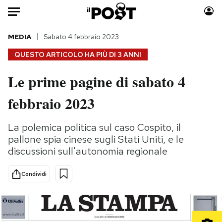
Auto
MEDIA
Sabato 4 febbraio 2023
QUESTO ARTICOLO HA PIÙ DI
3 ANNI
HOME
Le prime pagine di sabato 4
Italia
Moda
febbraio 2023
Mondo
Libri
Politica
Consumismi
La polemica politica sul caso Cospito, il
Tecnologia
Storie/Idee
pallone spia cinese sugli Stati Uniti, e le
Internet
Ok Boomer!
discussioni sull'autonomia regionale
Scienza
Media
Cultura
Europa
Condividi
Economia
Altrecose
Sport
Mondiali calcio 2026