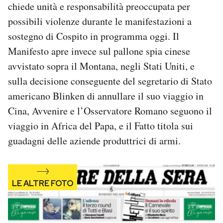
chiede unità e responsabilità preoccupata per
Notifiche mobile
possibili violenze durante le manifestazioni a
Regala il Post
Hai bisogno di aiuto?
sostegno di Cospito in programma oggi. Il
Esci
Manifesto apre invece sul pallone spia cinese
avvistato sopra il Montana, negli Stati Uniti, e
sulla decisione conseguente del segretario di Stato
americano Blinken di annullare il suo viaggio in
Cina, Avvenire e l’Osservatore Romano seguono il
viaggio in Africa del Papa, e il Fatto titola sui
guadagni delle aziende produttrici di armi.