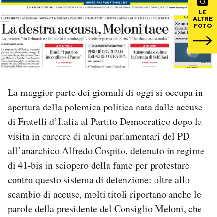
LE
ALTRE
PODCAST
FOTO
NEWSLETTER
I MIEI PREFERITI
La maggior parte dei giornali di oggi si occupa in
apertura della polemica politica nata dalle accuse
SHOP
di Fratelli d’Italia al Partito Democratico dopo la
visita in carcere di alcuni parlamentari del PD
CALENDARIO
all’anarchico Alfredo Cospito, detenuto in regime
di 41-bis in sciopero della fame per protestare
contro questo sistema di detenzione: oltre allo
AREA PERSONALE
scambio di accuse, molti titoli riportano anche le
Area Personale
parole della presidente del Consiglio Meloni, che
Newsletter