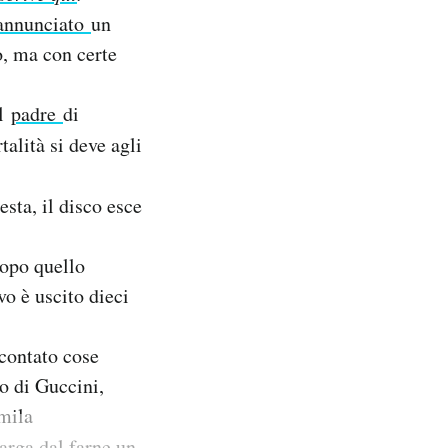
annunciato
un
o, ma con certe
il
padre
di
alità si deve agli
esta, il disco esce
dopo quello
vo è uscito dieci
ccontato cose
co di Guccini,
0mila
arga dal farne un