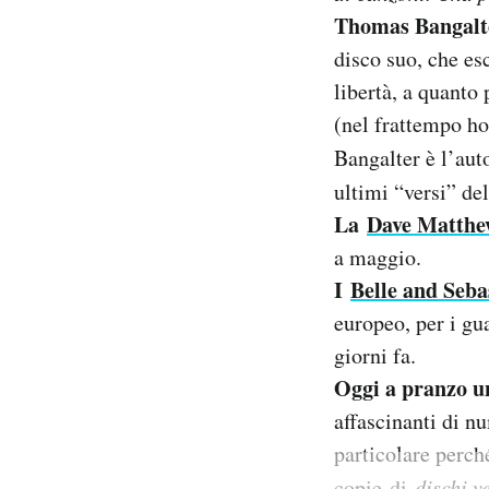
Notifiche mobile
Thomas Bangalt
Regala il Post
disco suo, che es
Hai bisogno di aiuto?
libertà, a quanto
Esci
(nel frattempo ho
Bangalter è l’aut
ultimi “versi” de
La
Dave Matth
a maggio.
I
Belle and Seb
europeo, per i gu
giorni fa.
Oggi a pranzo 
affascinanti di n
particolare perch
copie
di
dischi v