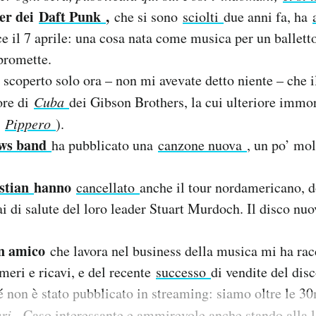
er dei
Daft Punk
,
che si sono
sciolti
due anni fa, ha
ce il 7 aprile: una cosa nata come musica per un ballett
 promette.
 scoperto solo ora – non mi avevate detto niente – che 
ore di
Cuba
dei Gibson Brothers, la cui ulteriore immort
l
Pippero
).
ews band
ha pubblicato una
canzone nuova
, un po’ mol
astian
hanno
cancellato
anche il tour nordamericano, 
ai di salute del loro leader Stuart Murdoch. Il disco nuo
un amico
che lavora nel business della musica mi ha ra
umeri e ricavi, e del recente
successo
di vendite del dis
é non è stato pubblicato in streaming: siamo oltre le 3
eri
. Caso interessante e ammirevole anche stando alla l