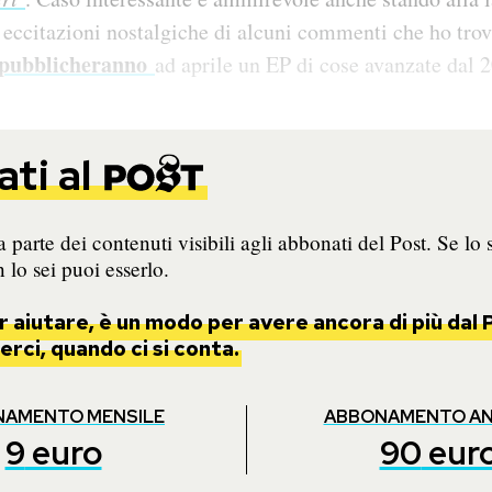
eccitazioni nostalgiche di alcuni commenti che ho trova
pubblicheranno
ad aprile un EP di cose avanzate dal 
ti al
 parte dei contenuti visibili agli abbonati del Post. Se lo 
 lo sei puoi esserlo.
 aiutare, è un modo per avere ancora di più dal P
rci, quando ci si conta.
NAMENTO MENSILE
ABBONAMENTO A
9
euro
90
eur