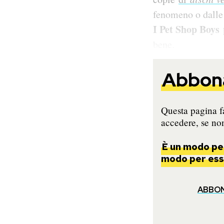
fenomeno o dalle 
I Pet Shop Boys
bene.
Abbona
Questa pagina fa
accedere, se non
È un modo per
modo per esse
ABBO