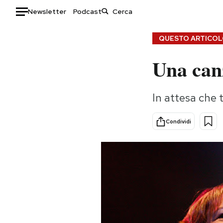
Newsletter
Podcast
Auto
QUESTO ARTICOLO
Una can
HOME
Italia
Moda
In attesa che t
Mondo
Libri
Politica
Consumismi
Condividi
Tecnologia
Storie/Idee
Internet
Ok Boomer!
Scienza
Media
Cultura
Europa
Economia
Altrecose
Sport
Mondiali calcio 2026