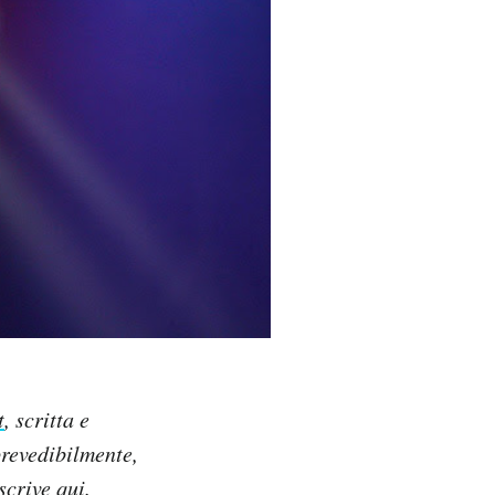
t
, scritta e
prevedibilmente,
iscrive qui
.