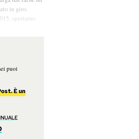
to in giro.
2015, speriamo
sei puoi
ost. È un
NNUALE
o