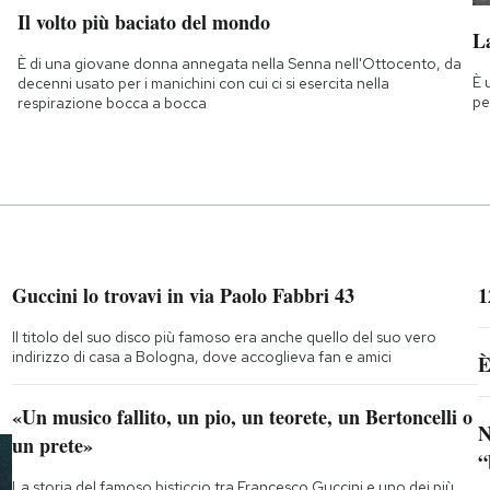
Il volto più baciato del mondo
La
È di una giovane donna annegata nella Senna nell'Ottocento, da
È 
decenni usato per i manichini con cui ci si esercita nella
pe
respirazione bocca a bocca
Guccini lo trovavi in via Paolo Fabbri 43
1
Il titolo del suo disco più famoso era anche quello del suo vero
indirizzo di casa a Bologna, dove accoglieva fan e amici
È
«Un musico fallito, un pio, un teorete, un Bertoncelli o
N
un prete»
“
La storia del famoso bisticcio tra Francesco Guccini e uno dei più