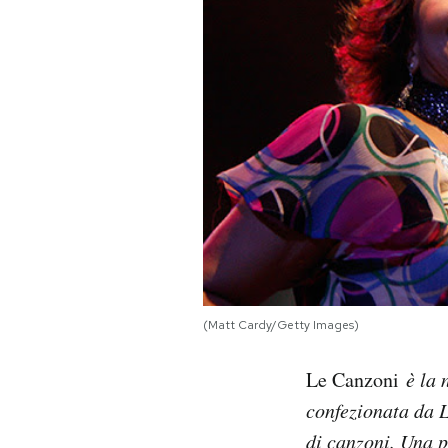
PODCAST
NEWSLETTER
I MIEI PREFERITI
SHOP
CALENDARIO
(Matt Cardy/Getty Images)
AREA PERSONALE
Le Canzoni
è la 
confezionata da L
Area Personale
di canzoni. Una 
Newsletter