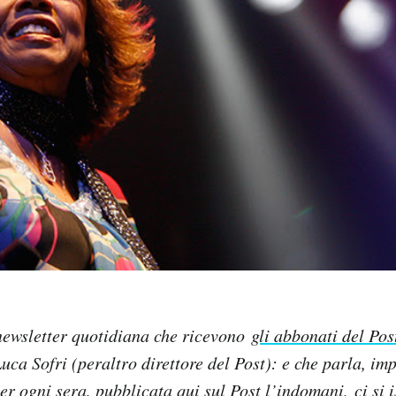
newsletter quotidiana che ricevono
gli abbonati del Pos
uca Sofri (peraltro direttore del Post): e che parla, im
per og
ni sera, pubblicata qui sul Post l’indomani,
ci si 