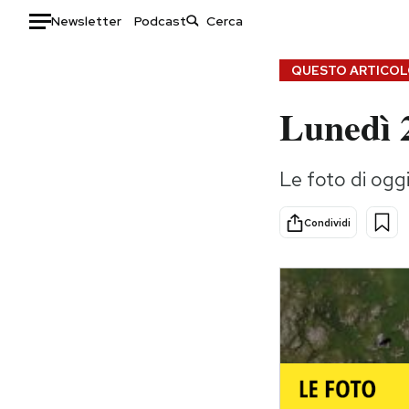
Newsletter
Podcast
Auto
QUESTO ARTICOLO
Lunedì 
HOME
Italia
Moda
Le foto di og
Mondo
Libri
Politica
Consumismi
Condividi
Tecnologia
Storie/Idee
Internet
Ok Boomer!
Scienza
Media
Cultura
Europa
Economia
Altrecose
Sport
Mondiali calcio 2026