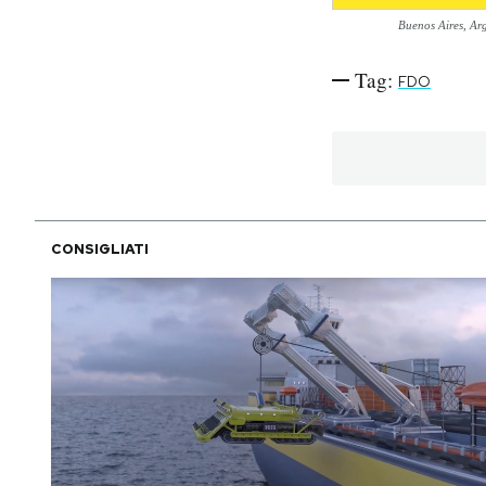
Buenos Aires, Ar
PODCAST
Tag:
FDO
NEWSLETTER
I MIEI PREFERITI
CONSIGLIATI
SHOP
CALENDARIO
AREA PERSONALE
Area Personale
Newsletter