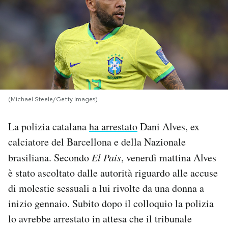
PODCAST
NEWSLETTER
I MIEI PREFERITI
(Michael Steele/Getty Images)
SHOP
La polizia catalana
ha arrestato
Dani Alves, ex
calciatore del Barcellona e della Nazionale
CALENDARIO
brasiliana. Secondo
El Pais
, venerdì mattina Alves
è stato ascoltato dalle autorità riguardo alle accuse
di molestie sessuali a lui rivolte da una donna a
AREA PERSONALE
inizio gennaio. Subito dopo il colloquio la polizia
Area Personale
lo avrebbe arrestato in attesa che il tribunale
Newsletter