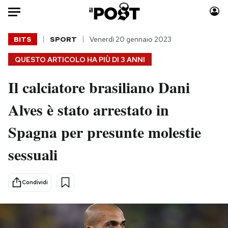
Auto
BITS
SPORT
Venerdì 20 gennaio 2023
QUESTO ARTICOLO HA PIÙ DI
3 ANNI
HOME
Il calciatore brasiliano Dani
Italia
Moda
Mondo
Libri
Alves è stato arrestato in
Politica
Consumismi
Spagna per presunte molestie
Tecnologia
Storie/Idee
Internet
Ok Boomer!
sessuali
Scienza
Media
Cultura
Europa
Condividi
Economia
Altrecose
Sport
Mondiali calcio 2026