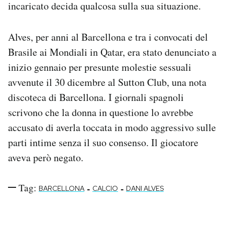
incaricato decida qualcosa sulla sua situazione.
Notifiche mobile
Regala il Post
Hai bisogno di aiuto?
Alves, per anni al Barcellona e tra i convocati del
Esci
Brasile ai Mondiali in Qatar, era stato denunciato a
inizio gennaio per presunte molestie sessuali
avvenute il 30 dicembre al Sutton Club, una nota
discoteca di Barcellona. I giornali spagnoli
scrivono che la donna in questione lo avrebbe
accusato di averla toccata in modo aggressivo sulle
parti intime senza il suo consenso. Il giocatore
aveva però negato.
Tag:
-
-
BARCELLONA
CALCIO
DANI ALVES