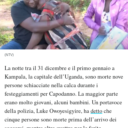
PODCAST
NEWSLETTER
I MIEI PREFERITI
(NTV)
SHOP
La notte tra il 31 dicembre e il primo gennaio a
Kampala, la capitale dell’Uganda, sono morte nove
CALENDARIO
persone schiacciate nella calca durante i
festeggiamenti per Capodanno. La maggior parte
AREA PERSONALE
erano molto giovani, alcuni bambini. Un portavoce
della polizia, Luke Owoyesigyire, ha
detto
che
Area Personale
Newsletter
cinque persone sono morte prima dell’arrivo dei
Notifiche mobile
soccorsi, mentre altre quattro per le ferite