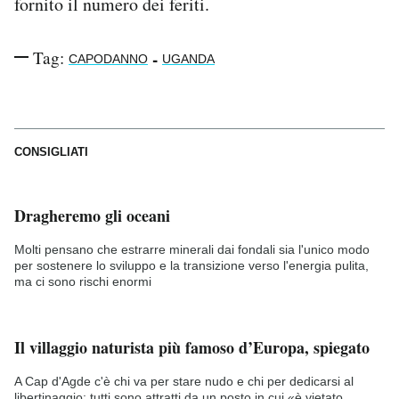
fornito il numero dei feriti.
Tag:
-
CAPODANNO
UGANDA
CONSIGLIATI
Dragheremo gli oceani
Molti pensano che estrarre minerali dai fondali sia l'unico modo
per sostenere lo sviluppo e la transizione verso l'energia pulita,
ma ci sono rischi enormi
Il villaggio naturista più famoso d’Europa, spiegato
A Cap d'Agde c'è chi va per stare nudo e chi per dedicarsi al
libertinaggio: tutti sono attratti da un posto in cui «è vietato