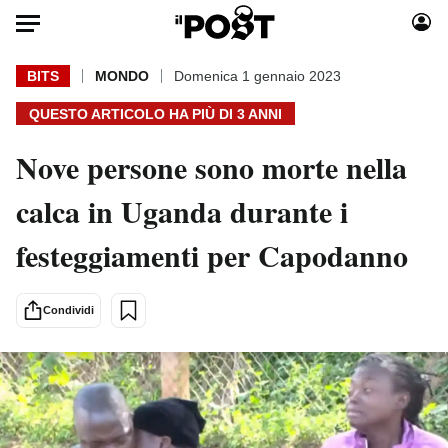
Auto
BITS
MONDO
Domenica 1 gennaio 2023
QUESTO ARTICOLO HA PIÙ DI
3 ANNI
HOME
Nove persone sono morte nella
Italia
Moda
Mondo
Libri
calca in Uganda durante i
Politica
Consumismi
festeggiamenti per Capodanno
Tecnologia
Storie/Idee
Internet
Ok Boomer!
Scienza
Media
Condividi
Cultura
Europa
Economia
Altrecose
Sport
Mondiali calcio 2026