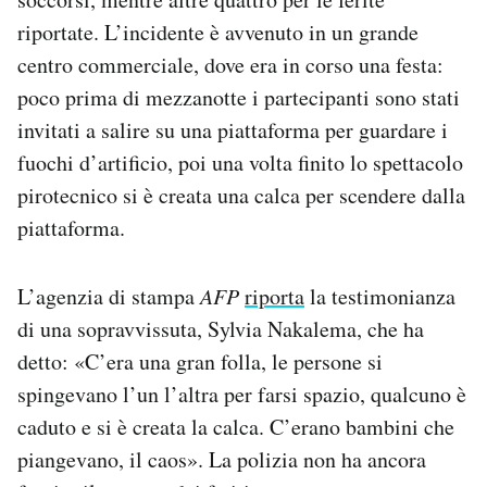
Regala il Post
riportate. L’incidente è avvenuto in un grande
Hai bisogno di aiuto?
centro commerciale, dove era in corso una festa:
Esci
poco prima di mezzanotte i partecipanti sono stati
invitati a salire su una piattaforma per guardare i
fuochi d’artificio, poi una volta finito lo spettacolo
pirotecnico si è creata una calca per scendere dalla
piattaforma.
L’agenzia di stampa
AFP
riporta
la testimonianza
di una sopravvissuta, Sylvia Nakalema, che ha
detto: «C’era una gran folla, le persone si
spingevano l’un l’altra per farsi spazio, qualcuno è
caduto e si è creata la calca. C’erano bambini che
piangevano, il caos». La polizia non ha ancora