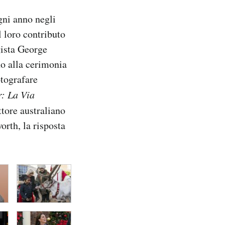
gni anno negli
il loro contributo
gista George
no alla cerimonia
tografare
r: La Via
ttore australiano
rth, la risposta