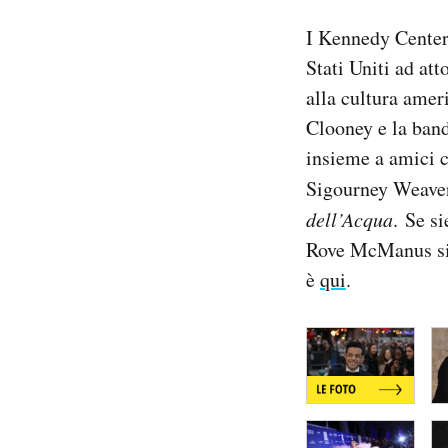
Notifiche mobile
I Kennedy Center 
Regala il Post
Stati Uniti ad atto
Hai bisogno di aiuto?
alla cultura ameri
Esci
Clooney e la band
insieme a amici 
Sigourney Weaver
dell’Acqua
. Se si
Rove McManus si s
è
qui
.