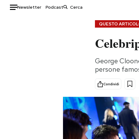
Newsletter
Podcast
Auto
QUESTO ARTICOLO
Celebrip
HOME
Italia
Moda
George Cloone
Mondo
Libri
persone famos
Politica
Consumismi
Tecnologia
Storie/Idee
Condividi
Internet
Ok Boomer!
Scienza
Media
Cultura
Europa
Economia
Altrecose
Sport
Mondiali calcio 2026