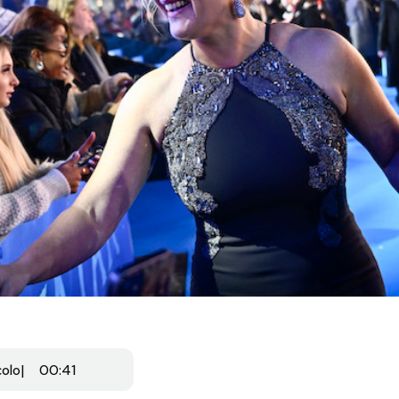
colo
00:41