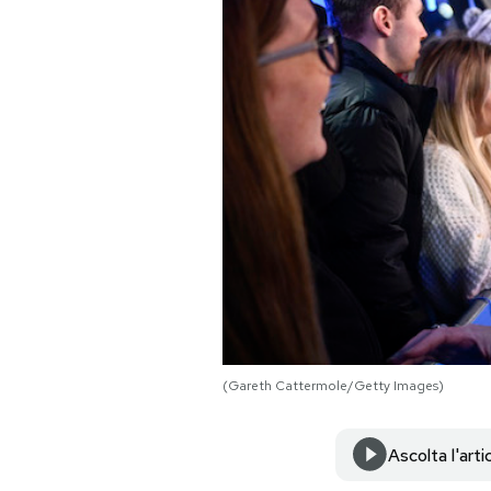
PODCAST
NEWSLETTER
I MIEI PREFERITI
SHOP
CALENDARIO
(Gareth Cattermole/Getty Images)
AREA PERSONALE
Area Personale
Ascolta l'arti
Newsletter