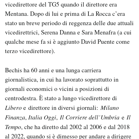
vicedirettore del TG5 quando il direttore era
Notifiche mobile
Mentana. Dopo di lui e prima di La Rocca c’era
Regala il Post
Hai bisogno di aiuto?
stato un breve periodo di reggenza delle due attuali
Esci
vicedirettrici, Serena Danna e Sara Menafra (a cui
qualche mese fa si è aggiunto David Puente come
terzo vicedirettore).
Bechis ha 60 anni e una lunga carriera
giornalistica, in cui ha lavorato soprattutto in
giornali economici o vicini a posizioni di
centrodestra. È stato a lungo vicedirettore di
Libero
e direttore in diversi giornali:
Milano
Finanza
,
Italia Oggi
,
Il Corriere dell’Umbria
e
Il
Tempo
, che ha diretto dal 2002 al 2006 e dal 2018
al 2022, quando si è dimesso per andare a dirigere