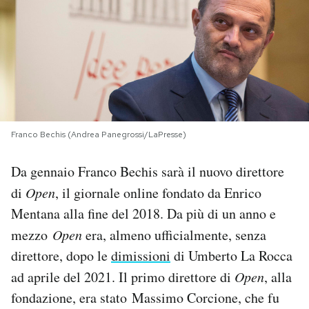
PODCAST
NEWSLETTER
I MIEI PREFERITI
Franco Bechis (Andrea Panegrossi/LaPresse)
SHOP
Da gennaio Franco Bechis sarà il nuovo direttore
di
Open
, il giornale online fondato da Enrico
CALENDARIO
Mentana alla fine del 2018. Da più di un anno e
mezzo
Open
era, almeno ufficialmente, senza
direttore, dopo le
dimissioni
di Umberto La Rocca
AREA PERSONALE
ad aprile del 2021. Il primo direttore di
Open
, alla
Area Personale
fondazione, era stato Massimo Corcione, che fu
Newsletter