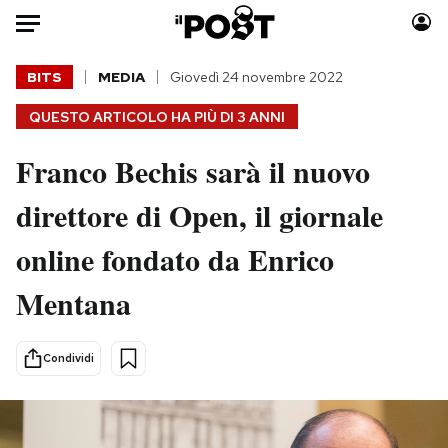
Auto
BITS
MEDIA
Giovedì 24 novembre 2022
QUESTO ARTICOLO HA PIÙ DI
3 ANNI
HOME
Franco Bechis sarà il nuovo
Italia
Moda
Mondo
Libri
direttore di Open, il giornale
Politica
Consumismi
online fondato da Enrico
Tecnologia
Storie/Idee
Internet
Ok Boomer!
Mentana
Scienza
Media
Cultura
Europa
Condividi
Economia
Altrecose
Sport
Mondiali calcio 2026