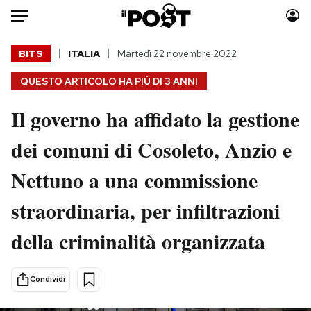
Auto
BITS
ITALIA
Martedì 22 novembre 2022
QUESTO ARTICOLO HA PIÙ DI
3 ANNI
HOME
Il governo ha affidato la gestione
Italia
Moda
Mondo
Libri
dei comuni di Cosoleto, Anzio e
Politica
Consumismi
Nettuno a una commissione
Tecnologia
Storie/Idee
Internet
Ok Boomer!
straordinaria, per infiltrazioni
Scienza
Media
della criminalità organizzata
Cultura
Europa
Economia
Altrecose
Sport
Mondiali calcio 2026
Condividi