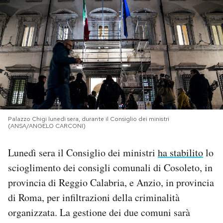
PODCAST
NEWSLETTER
I MIEI PREFERITI
SHOP
Palazzo Chigi lunedì sera, durante il Consiglio dei ministri
(ANSA/ANGELO CARCONI)
Lunedì sera il Consiglio dei ministri
ha stabilito
lo
CALENDARIO
scioglimento dei consigli comunali di Cosoleto, in
provincia di Reggio Calabria, e Anzio, in provincia
AREA PERSONALE
di Roma, per infiltrazioni della criminalità
Area Personale
organizzata. La gestione dei due comuni sarà
Newsletter