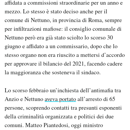
affidata a commissioni straordinarie per un anno e
Notifiche mobile
mezzo. Lo stesso è stato deciso anche per il
Regala il Post
comune di Nettuno, in provincia di Roma, sempre
Hai bisogno di aiuto?
Esci
per infiltrazioni mafiose: il consiglio comunale di
Nettuno però era già stato sciolto lo scorso 30
giugno e affidato a un commissario, dopo che lo
stesso organo non era riuscito a mettersi d’accordo
per approvare il bilancio del 2021, facendo cadere
la maggioranza che sosteneva il sindaco.
Lo scorso febbraio un’inchiesta dell’antimafia tra
Anzio e Nettuno
aveva portato
all’arresto di 65
persone, scoprendo contatti tra presunti esponenti
della criminalità organizzata e politici dei due
comuni. Matteo Piantedosi, oggi ministro