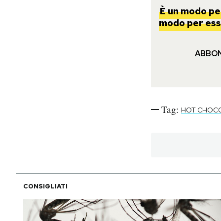
È un modo per
modo per esse
ABBO
Tag:
HOT CHOC
CONSIGLIATI