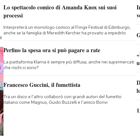
Lo spettacolo comico di Amanda Knox sui suoi
I
processi
v
Interpreterà un monologo comico al Fringe Festival di Edimburgo,
anche se la famiglia di Meredith Kercher ha provato a impedirlo
G
te
Perfino la spesa ora si può pagare a rate
«
u
La piattaforma Klarna è sempre più diffusa, anche nei supermercati:
che rischi ci sono?
D
Francesco Guccini, il fumettista
l
Tra un disco e l’altro collaborò con grandi autori del fumetto
italiano come Magnus, Guido Buzzelli e l’amico Bonvi
1