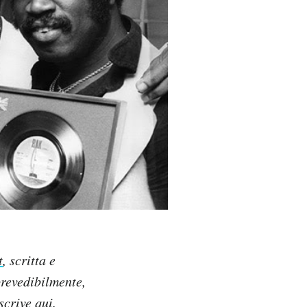
t
, scritta e
prevedibilmente,
iscrive qui
.