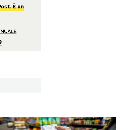
ost. È un
NNUALE
o