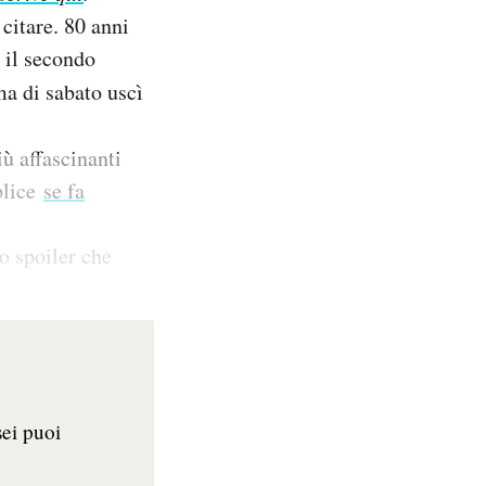
 citare. 80 anni
ì il secondo
ma di sabato uscì
ù affascinanti
plice
se fa
o spoiler che
sei puoi