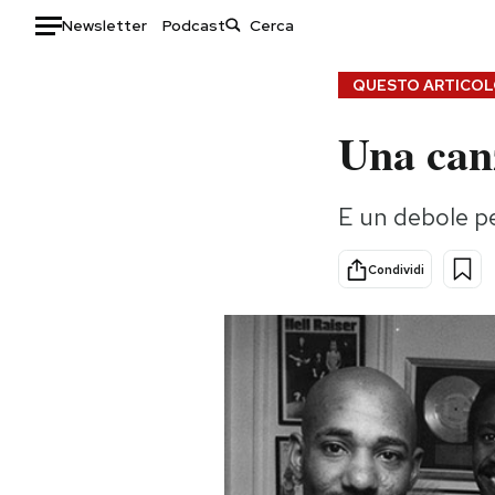
Newsletter
Podcast
Auto
QUESTO ARTICOLO
Una can
HOME
Italia
Moda
E un debole per
Mondo
Libri
Politica
Consumismi
Condividi
Tecnologia
Storie/Idee
Internet
Ok Boomer!
Scienza
Media
Cultura
Europa
Economia
Altrecose
Sport
Mondiali calcio 2026