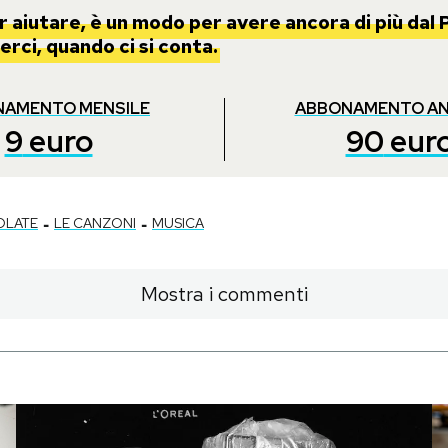
 aiutare, è un modo per avere ancora di più dal P
rci, quando ci si conta.
NAMENTO MENSILE
ABBONAMENTO A
9
euro
90
eur
-
-
OLATE
LE CANZONI
MUSICA
Mostra i commenti