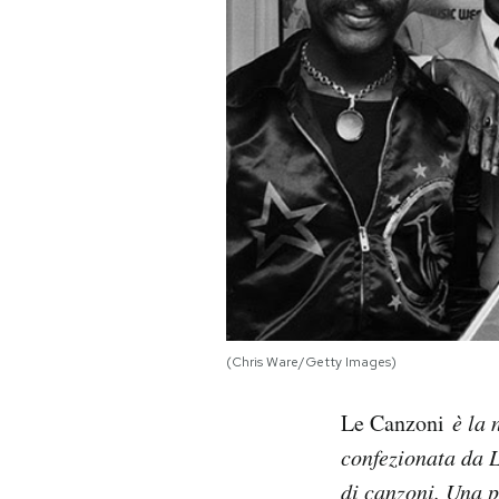
PODCAST
NEWSLETTER
I MIEI PREFERITI
SHOP
CALENDARIO
(Chris Ware/Getty Images)
AREA PERSONALE
Le Canzoni
è la 
confezionata da L
Area Personale
di canzoni. Una 
Newsletter