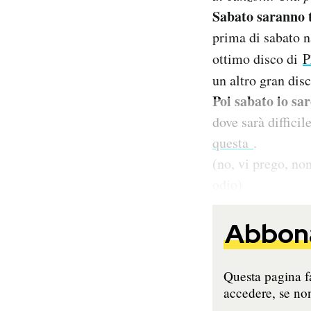
Notifiche mobile
Sabato saranno 
Regala il Post
prima di sabato 
Hai bisogno di aiuto?
ottimo disco di
P
Esci
un altro gran dis
Poi sabato io sa
dove sarà diffici
questa
.
(no, vi prego, no
odio)
Abbona
Questa pagina fa
accedere, se non