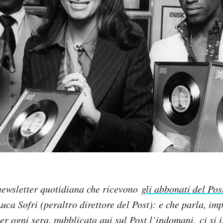
newsletter quotidiana che ricevono
gli abbonati del Pos
uca Sofri (peraltro direttore del Post): e che parla, im
per og
ni sera, pubblicata qui sul Post l’indomani,
ci si 