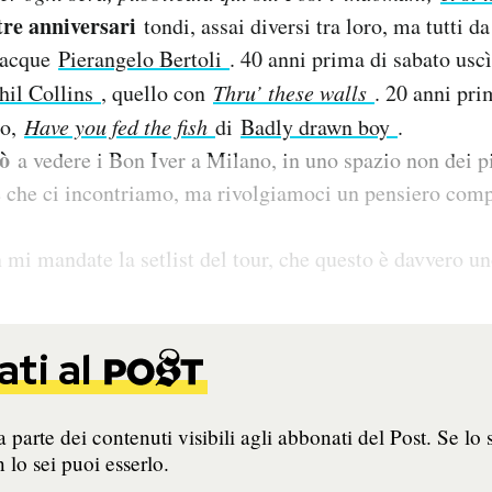
tre anniversari
tondi, assai diversi tra loro, ma tutti da
nacque
Pierangelo Bertoli
. 40 anni prima di sabato usc
hil Collins
, quello con
Thru’ these walls
. 20 anni pri
co,
Have you fed the fish
di
Badly drawn boy
.
rò
a vedere i Bon Iver a Milano, in uno spazio non dei pi
le che ci incontriamo, ma rivolgiamoci un pensiero com
n mi mandate la setlist del tour, che questo è davvero un
ti al
 parte dei contenuti visibili agli abbonati del Post. Se lo 
 lo sei puoi esserlo.