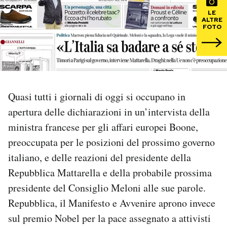
LE
ALTRE
PODCAST
FOTO
NEWSLETTER
I MIEI PREFERITI
Quasi tutti i giornali di oggi si occupano in
apertura delle dichiarazioni in un’intervista della
SHOP
ministra francese per gli affari europei Boone,
preoccupata per le posizioni del prossimo governo
CALENDARIO
italiano, e delle reazioni del presidente della
Repubblica Mattarella e della probabile prossima
presidente del Consiglio Meloni alle sue parole.
AREA PERSONALE
Repubblica, il Manifesto e Avvenire aprono invece
Area Personale
sul premio Nobel per la pace assegnato a attivisti
Newsletter