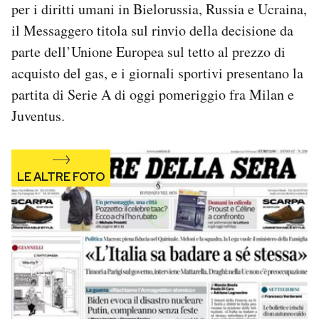
per i diritti umani in Bielorussia, Russia e Ucraina,
Notifiche mobile
il Messaggero titola sul rinvio della decisione da
Regala il Post
Hai bisogno di aiuto?
parte dell’Unione Europea sul tetto al prezzo di
Esci
acquisto del gas, e i giornali sportivi presentano la
partita di Serie A di oggi pomeriggio fra Milan e
Juventus.