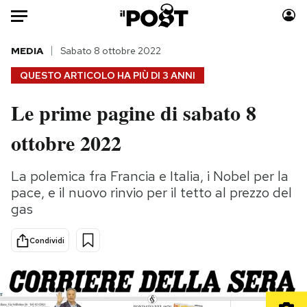
Auto
MEDIA
Sabato 8 ottobre 2022
QUESTO ARTICOLO HA PIÙ DI
3 ANNI
HOME
Le prime pagine di sabato 8
Italia
Moda
ottobre 2022
Mondo
Libri
Politica
Consumismi
La polemica fra Francia e Italia, i Nobel per la
Tecnologia
Storie/Idee
pace, e il nuovo rinvio per il tetto al prezzo del
Internet
Ok Boomer!
gas
Scienza
Media
Cultura
Europa
Condividi
Economia
Altrecose
Sport
Mondiali calcio 2026