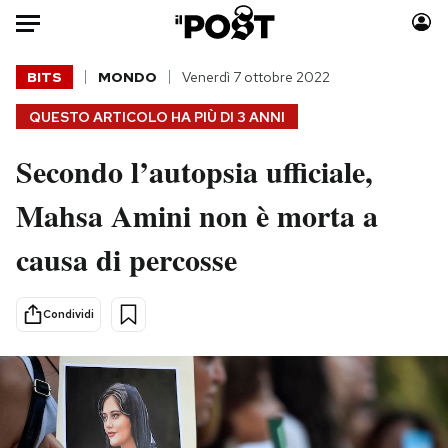
Auto
BITS
MONDO
Venerdì 7 ottobre 2022
QUESTO ARTICOLO HA PIÙ DI
3 ANNI
HOME
Secondo l’autopsia ufficiale,
Italia
Moda
Mondo
Libri
Mahsa Amini non è morta a
Politica
Consumismi
causa di percosse
Tecnologia
Storie/Idee
Internet
Ok Boomer!
Scienza
Media
Condividi
Cultura
Europa
Economia
Altrecose
Sport
Mondiali calcio 2026