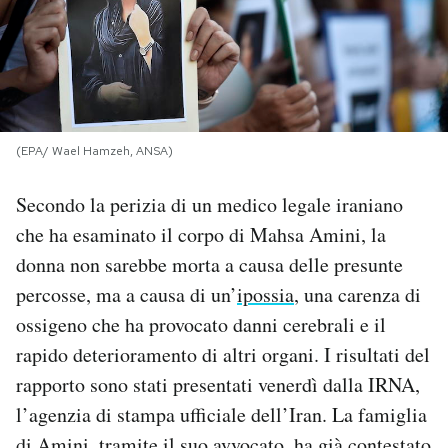
PODCAST
NEWSLETTER
(EPA/ Wael Hamzeh, ANSA)
I MIEI PREFERITI
Secondo la perizia di un medico legale iraniano
che ha esaminato il corpo di Mahsa Amini, la
SHOP
donna non sarebbe morta a causa delle presunte
percosse, ma a causa di un’
ipossia
, una carenza di
CALENDARIO
ossigeno che ha provocato danni cerebrali e il
rapido deterioramento di altri organi. I risultati del
AREA PERSONALE
rapporto sono stati presentati venerdì dalla IRNA,
l’agenzia di stampa ufficiale dell’Iran. La famiglia
Area Personale
Newsletter
di Amini, tramite il suo avvocato, ha già contestato