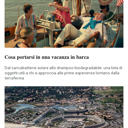
Cosa portarsi in una vacanza in barca
Dal caricabatterie solare allo shampoo biodegradabile: una lista di
oggetti utili a chi si approccia alle prime esperienze lontano dalla
terraferma