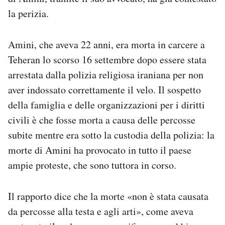
Notifiche mobile
la perizia.
Regala il Post
Hai bisogno di aiuto?
Amini, che aveva 22 anni, era morta in carcere a
Esci
Teheran lo scorso 16 settembre dopo essere stata
arrestata dalla polizia religiosa iraniana per non
aver indossato correttamente il velo. Il sospetto
della famiglia e delle organizzazioni per i diritti
civili è che fosse morta a causa delle percosse
subite mentre era sotto la custodia della polizia: la
morte di Amini ha provocato in tutto il paese
ampie proteste, che sono tuttora in corso.
Il rapporto dice che la morte «non è stata causata
da percosse alla testa e agli arti», come aveva