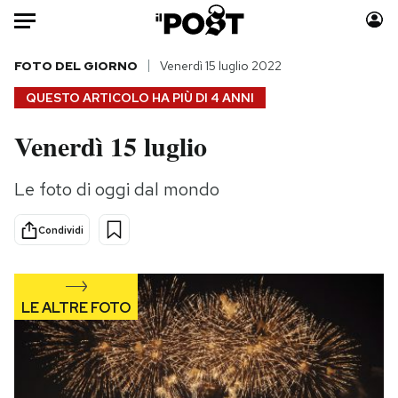
Auto
FOTO DEL GIORNO
Venerdì 15 luglio 2022
QUESTO ARTICOLO HA PIÙ DI
4 ANNI
HOME
Venerdì 15 luglio
Italia
Moda
Mondo
Libri
Le foto di oggi dal mondo
Politica
Consumismi
Tecnologia
Storie/Idee
Condividi
Internet
Ok Boomer!
Scienza
Media
Cultura
Europa
Economia
Altrecose
Sport
Mondiali calcio 2026