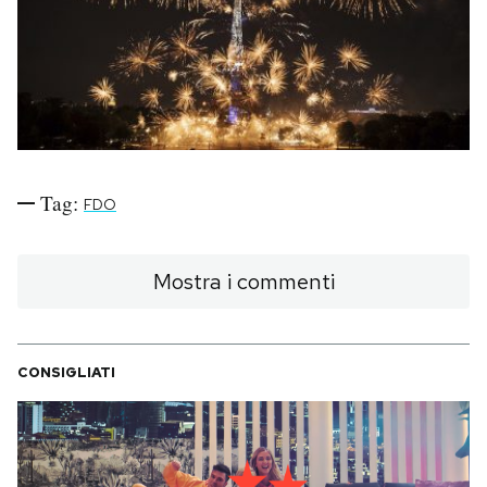
PODCAST
NEWSLETTER
I MIEI PREFERITI
Tag:
FDO
SHOP
Mostra i commenti
CALENDARIO
CONSIGLIATI
AREA PERSONALE
Area Personale
Newsletter