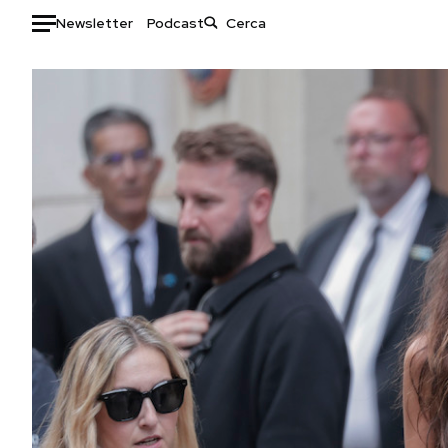
Newsletter
Podcast
Auto
HOME
Italia
Moda
Mondo
Libri
Politica
Consumismi
Tecnologia
Storie/Idee
Internet
Ok Boomer!
Scienza
Media
Cultura
Europa
Economia
Altrecose
Sport
Mondiali calcio 2026