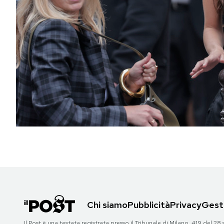
PODCAST
NEWSLETTER
I MIEI PREFERITI
SHOP
CALENDARIO
AREA PERSONALE
Chi siamo
Pubblicità
Privacy
Gesti
Area Personale
Newsletter
Il Post è una testata registrata presso il Tribunale di Milano, 419 del