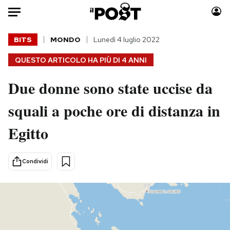
Auto
BITS
MONDO
Lunedì 4 luglio 2022
QUESTO ARTICOLO HA PIÙ DI
4 ANNI
HOME
Due donne sono state uccise da
Italia
Moda
Mondo
Libri
squali a poche ore di distanza in
Politica
Consumismi
Egitto
Tecnologia
Storie/Idee
Internet
Ok Boomer!
Scienza
Media
Condividi
Cultura
Europa
Economia
Altrecose
Sport
Mondiali calcio 2026