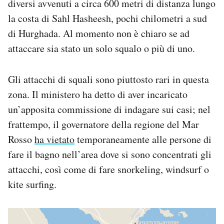
diversi avvenuti a circa 600 metri di distanza lungo
Notifiche mobile
la costa di Sahl Hasheesh, pochi chilometri a sud
Regala il Post
di Hurghada. Al momento non è chiaro se ad
Hai bisogno di aiuto?
attaccare sia stato un solo squalo o più di uno.
Esci
Gli attacchi di squali sono piuttosto rari in questa
zona. Il ministero ha detto di aver incaricato
un’apposita commissione di indagare sui casi; nel
frattempo, il governatore della regione del Mar
Rosso
ha vietato
temporaneamente alle persone di
fare il bagno nell’area dove si sono concentrati gli
attacchi, così come di fare snorkeling, windsurf o
kite surfing.