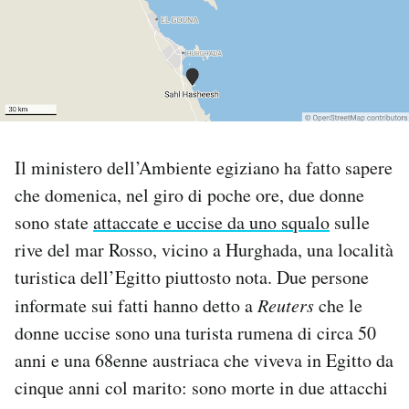
PODCAST
NEWSLETTER
I MIEI PREFERITI
Il ministero dell’Ambiente egiziano ha fatto sapere
che domenica, nel giro di poche ore, due donne
SHOP
sono state
attaccate e uccise da uno squalo
sulle
rive del mar Rosso, vicino a Hurghada, una località
turistica dell’Egitto piuttosto nota. Due persone
CALENDARIO
informate sui fatti hanno detto a
Reuters
che le
donne uccise sono una turista rumena di circa 50
AREA PERSONALE
anni e una 68enne austriaca che viveva in Egitto da
Area Personale
cinque anni col marito: sono morte in due attacchi
Newsletter