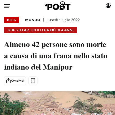
Auto
BITS
MONDO
Lunedì 4 luglio 2022
QUESTO ARTICOLO HA PIÙ DI
4 ANNI
HOME
Almeno 42 persone sono morte
Italia
Moda
Mondo
Libri
a causa di una frana nello stato
Politica
Consumismi
indiano del Manipur
Tecnologia
Storie/Idee
Internet
Ok Boomer!
Scienza
Media
Condividi
Cultura
Europa
Economia
Altrecose
Sport
Mondiali calcio 2026