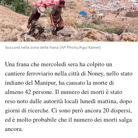
PODCAST
NEWSLETTER
Soccorsi nella zona della frana (AP Photo/Agui Kamei)
I MIEI PREFERITI
Una frana che mercoledì sera ha colpito un
cantiere ferroviario nella città di Noney, nello stato
SHOP
indiano del Manipur, ha causato la morte di
almeno 42 persone. Il numero dei morti è stato
CALENDARIO
reso noto dalle autorità locali lunedì mattina, dopo
giorni di ricerche. Ci sono però ancora 20 dispersi,
AREA PERSONALE
ed è molto probabile che il numero dei morti salga
Area Personale
ancora.
Newsletter