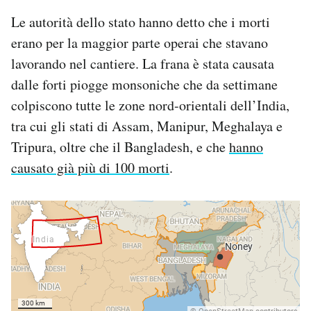
Notifiche mobile
Le autorità dello stato hanno detto che i morti
Regala il Post
erano per la maggior parte operai che stavano
Hai bisogno di aiuto?
lavorando nel cantiere. La frana è stata causata
Esci
dalle forti piogge monsoniche che da settimane
colpiscono tutte le zone nord-orientali dell’India,
tra cui gli stati di Assam, Manipur, Meghalaya e
Tripura, oltre che il Bangladesh, e che
hanno
causato già più di 100 morti
.