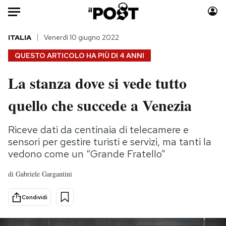
Auto
ITALIA
Venerdì 10 giugno 2022
QUESTO ARTICOLO HA PIÙ DI
4 ANNI
HOME
La stanza dove si vede tutto
Italia
Moda
quello che succede a Venezia
Mondo
Libri
Politica
Consumismi
Riceve dati da centinaia di telecamere e
Tecnologia
Storie/Idee
sensori per gestire turisti e servizi, ma tanti la
Internet
Ok Boomer!
vedono come un “Grande Fratello”
Scienza
Media
Cultura
Europa
di
Gabriele Gargantini
Economia
Altrecose
Condividi
Sport
Mondiali calcio 2026