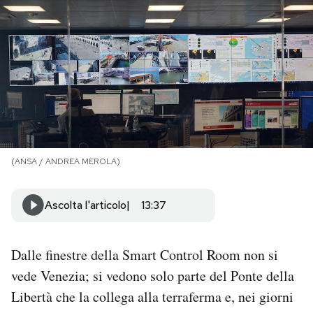
PODCAST
NEWSLETTER
I MIEI PREFERITI
(ANSA / ANDREA MEROLA)
SHOP
Ascolta l'articolo
13:37
CALENDARIO
Dalle finestre della Smart Control Room non si
AREA PERSONALE
vede Venezia; si vedono solo parte del Ponte della
Area Personale
Libertà che la collega alla terraferma e, nei giorni
Newsletter