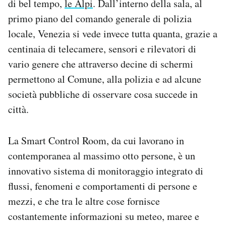
di bel tempo,
le Alpi
. Dall’interno della sala, al
Notifiche mobile
primo piano del comando generale di polizia
Regala il Post
locale, Venezia si vede invece tutta quanta, grazie a
Hai bisogno di aiuto?
centinaia di telecamere, sensori e rilevatori di
Esci
vario genere che attraverso decine di schermi
permettono al Comune, alla polizia e ad alcune
società pubbliche di osservare cosa succede in
città.
La Smart Control Room, da cui lavorano in
contemporanea al massimo otto persone, è un
innovativo sistema di monitoraggio integrato di
flussi, fenomeni e comportamenti di persone e
mezzi, e che tra le altre cose fornisce
costantemente informazioni su meteo, maree e