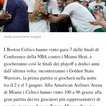
PODCAST
NEWSLETTER
(Andy Lyons/Getty Images)
I MIEI PREFERITI
I Boston Celtics hanno vinto gara-7 delle finali di
Conference della NBA contro i Miami Heat, e
SHOP
giocheranno così le finali dei playoff a dodici anni
dall’ultima volta: incontreranno i Golden State
CALENDARIO
Warriors, la prima partita si giocherà nella notte
tra il 2 e il 3 giugno. Alla American Airlines Arena
AREA PERSONALE
di Miami i Celtics hanno vinto 100 a 96 grazie alla
Area Personale
gran partita dei tre giocatori più rappresentativi di
Newsletter