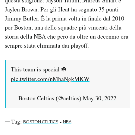
questa stagione: Jayson Tatum, Marcus Smart e
Notifiche mobile
Jaylen Brown. Per gli Heat ha segnato 35 punti
Regala il Post
Jimmy Butler. È la prima volta in finale dal 2010
Hai bisogno di aiuto?
per Boston, una delle squadre più vincenti della
Esci
storia della NBA che però da oltre un decennio era
sempre stata eliminata dai playoff.
This team is special ☘️
pic.twitter.com/nMbaNgkMKW
— Boston Celtics (@celtics)
May 30, 2022
Tag:
-
BOSTON CELTICS
NBA