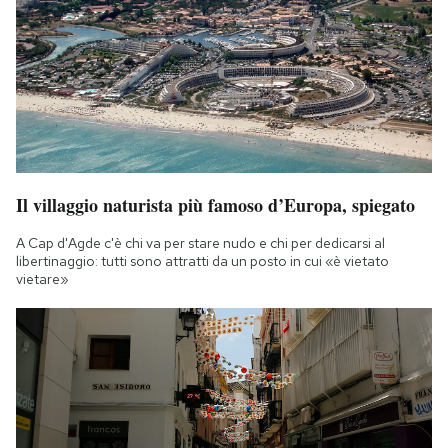
Il villaggio naturista più famoso d’Europa, spiegato
A Cap d'Agde c'è chi va per stare nudo e chi per dedicarsi al
libertinaggio: tutti sono attratti da un posto in cui «è vietato
vietare»