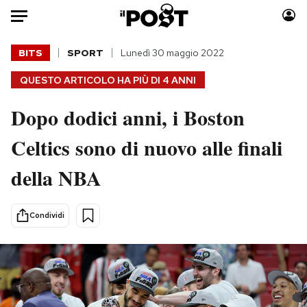
Auto
BITS
SPORT
Lunedì 30 maggio 2022
QUESTO ARTICOLO HA PIÙ DI
4 ANNI
HOME
Dopo dodici anni, i Boston
Italia
Moda
Mondo
Libri
Celtics sono di nuovo alle finali
Politica
Consumismi
della NBA
Tecnologia
Storie/Idee
Internet
Ok Boomer!
Scienza
Media
Condividi
Cultura
Europa
Economia
Altrecose
Sport
Mondiali calcio 2026