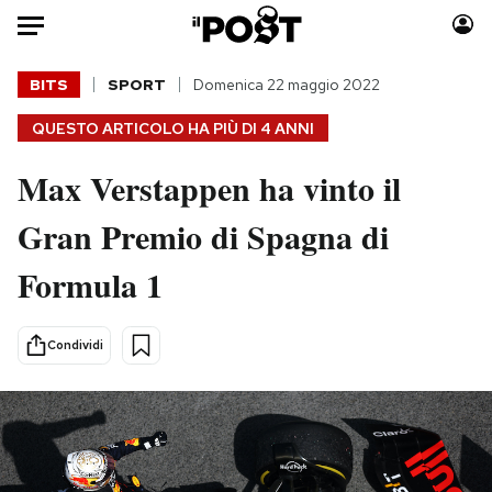
Auto
BITS
SPORT
Domenica 22 maggio 2022
QUESTO ARTICOLO HA PIÙ DI
4 ANNI
HOME
Max Verstappen ha vinto il
Italia
Moda
Mondo
Libri
Gran Premio di Spagna di
Politica
Consumismi
Formula 1
Tecnologia
Storie/Idee
Internet
Ok Boomer!
Scienza
Media
Condividi
Cultura
Europa
Economia
Altrecose
Sport
Mondiali calcio 2026