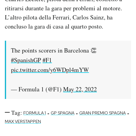
Notifiche mobile
ritirarsi durante la gara per problemi al motore.
Regala il Post
L’altro pilota della Ferrari, Carlos Sainz, ha
Hai bisogno di aiuto?
concluso la gara di casa al quarto posto.
Esci
The points scorers in Barcelona 👏
#SpanishGP
#F1
pic.twitter.com/y6WDpl4mYW
— Formula 1 (@F1)
May 22, 2022
Tag:
-
-
-
FORMULA 1
GP SPAGNA
GRAN PREMIO SPAGNA
MAX VERSTAPPEN