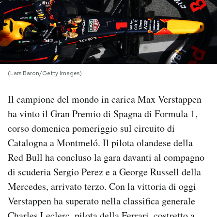
PODCAST
NEWSLETTER
(Lars Baron/Getty Images)
I MIEI PREFERITI
Il campione del mondo in carica Max Verstappen
ha vinto il Gran Premio di Spagna di Formula 1,
SHOP
corso domenica pomeriggio sul circuito di
Catalogna a Montmeló. Il pilota olandese della
CALENDARIO
Red Bull ha concluso la gara davanti al compagno
di scuderia Sergio Perez e a George Russell della
AREA PERSONALE
Mercedes, arrivato terzo. Con la vittoria di oggi
Verstappen ha superato nella classifica generale
Area Personale
Newsletter
Charles Leclerc, pilota della Ferrari, costretto a