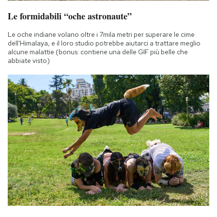
Notifiche mobile
Le formidabili “oche astronaute”
Regala il Post
Hai bisogno di aiuto?
Le oche indiane volano oltre i 7mila metri per superare le cime
dell'Himalaya, e il loro studio potrebbe aiutarci a trattare meglio
Esci
alcune malattie (bonus: contiene una delle GIF più belle che
abbiate visto)