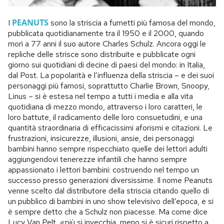
PEANUTS
I
sono la striscia a fumetti più famosa del mondo,
pubblicata quotidianamente tra il 1950 e il 2000, quando
morì a 77 anni il suo autore Charles Schulz. Ancora oggi le
repliche delle strisce sono distribuite e pubblicate ogni
giorno sui quotidiani di decine di paesi del mondo: in Italia,
dal Post. La popolarità e l’influenza della striscia – e dei suoi
personaggi più famosi, soprattutto Charlie Brown, Snoopy,
Linus – si è estesa nel tempo a tutti i media e alla vita
quotidiana di mezzo mondo, attraverso i loro caratteri, le
loro battute, il radicamento delle loro consuetudini, e una
quantità straordinaria di efficacissimi aforismi e citazioni. Le
frustrazioni, insicurezze, illusioni, ansie, dei personaggi
bambini hanno sempre rispecchiato quelle dei lettori adulti
aggiungendovi tenerezze infantili che hanno sempre
appassionato i lettori bambini: costruendo nel tempo un
successo presso generazioni diversissime. Il nome Peanuts
venne scelto dal distributore della striscia citando quello di
un pubblico di bambini in uno show televisivo dell’epoca, e si
è sempre detto che a Schulz non piacesse. Ma come dice
Lucy Van Pelt, «più si invecchia, meno si è sicuri rispetto a