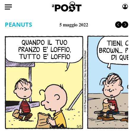
Auto
PEANUTS
5 maggio 2022
HOME
Italia
Moda
Mondo
Libri
Politica
Consumismi
Tecnologia
Storie/Idee
Internet
Ok Boomer!
Scienza
Media
Cultura
Europa
Economia
Altrecose
Sport
Mondiali calcio 2026