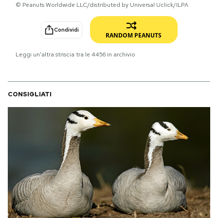
© Peanuts Worldwide LLC/distributed by Universal Uclick/ILPA
PODCAST
Condividi
RANDOM PEANUTS
NEWSLETTER
Leggi un'altra striscia tra le
4456
in archivio
I MIEI PREFERITI
CONSIGLIATI
SHOP
CALENDARIO
AREA PERSONALE
Area Personale
Newsletter