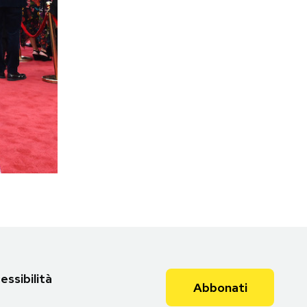
essibilità
Abbonati