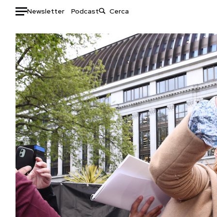
Newsletter
Podcast
Auto
HOME
Italia
Moda
Mondo
Libri
Politica
Consumismi
Tecnologia
Storie/Idee
Internet
Ok Boomer!
Scienza
Media
Cultura
Europa
Economia
Altrecose
Sport
Mondiali calcio 2026