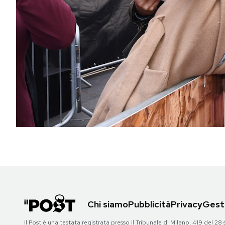
PODCAST
NEWSLETTER
I MIEI PREFERITI
SHOP
CALENDARIO
AREA PERSONALE
Chi siamo
Pubblicità
Privacy
Gesti
Area Personale
Newsletter
Il Post è una testata registrata presso il Tribunale di Milano, 419 del