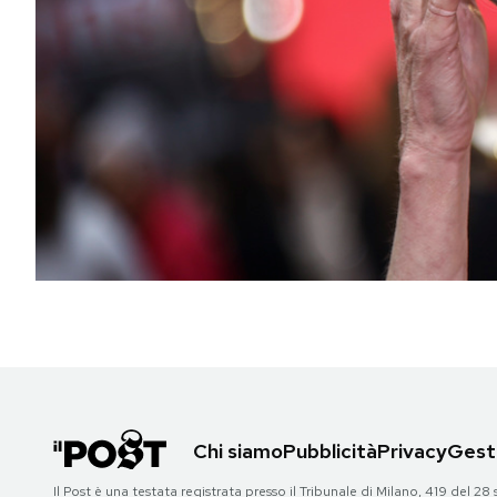
PODCAST
NEWSLETTER
I MIEI PREFERITI
SHOP
CALENDARIO
AREA PERSONALE
Chi siamo
Pubblicità
Privacy
Gesti
Area Personale
Newsletter
Il Post è una testata registrata presso il Tribunale di Milano, 419 del