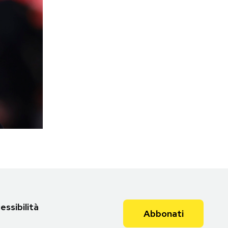
essibilità
Abbonati