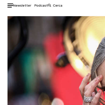
Newsletter
Podcast
Auto
HOME
Italia
Moda
Mondo
Libri
Politica
Consumismi
Tecnologia
Storie/Idee
Internet
Ok Boomer!
Scienza
Media
Cultura
Europa
Economia
Altrecose
Sport
Mondiali calcio 2026