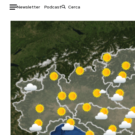
Newsletter
Podcast
Auto
HOME
Italia
Moda
Mondo
Libri
Politica
Consumismi
Tecnologia
Storie/Idee
Internet
Ok Boomer!
Scienza
Media
Cultura
Europa
Economia
Altrecose
Sport
Mondiali calcio 2026