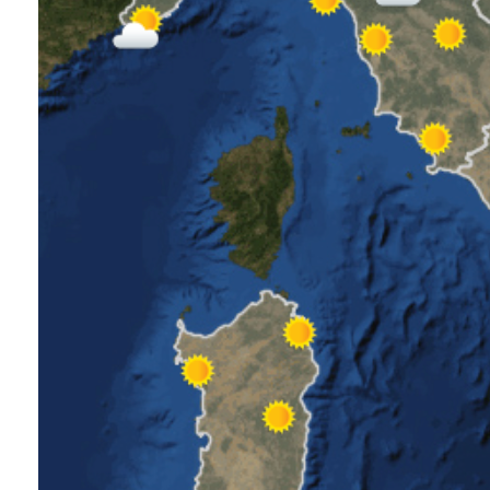
PODCAST
NEWSLETTER
I MIEI PREFERITI
SHOP
CALENDARIO
AREA PERSONALE
Area Personale
Newsletter