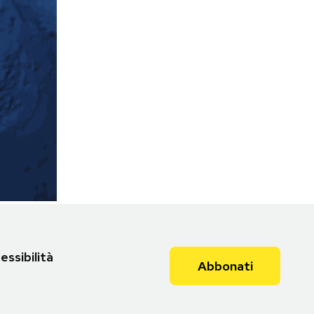
essibilità
Abbonati