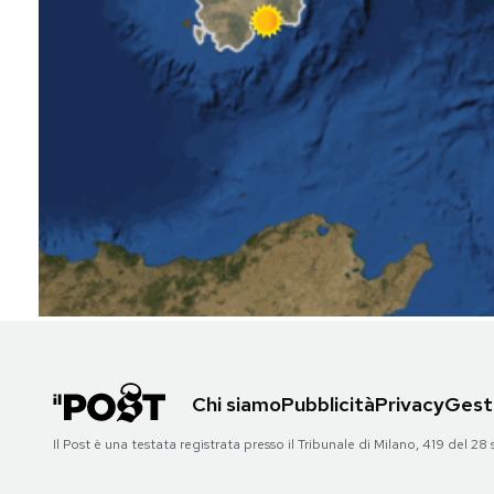
Notifiche mobile
Regala il Post
Hai bisogno di aiuto?
Esci
Chi siamo
Pubblicità
Privacy
Gesti
Il Post è una testata registrata presso il Tribunale di Milano, 419 del