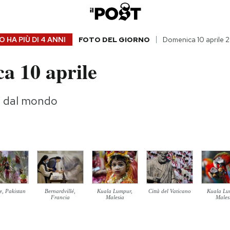
 HA PIÙ DI
4 ANNI
FOTO DEL GIORNO
Domenica 10 aprile 
a 10 aprile
gi dal mondo
e, Pakistan
Bernardvillé,
Kuala Lumpur,
Città del Vaticano
Kuala Lu
Francia
Malesia
Males