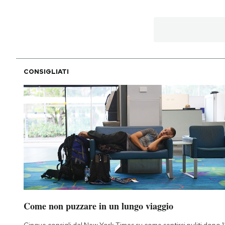
PODCAST
NEWSLETTER
CONSIGLIATI
I MIEI PREFERITI
SHOP
CALENDARIO
AREA PERSONALE
Come non puzzare in un lungo viaggio
Area Personale
Newsletter