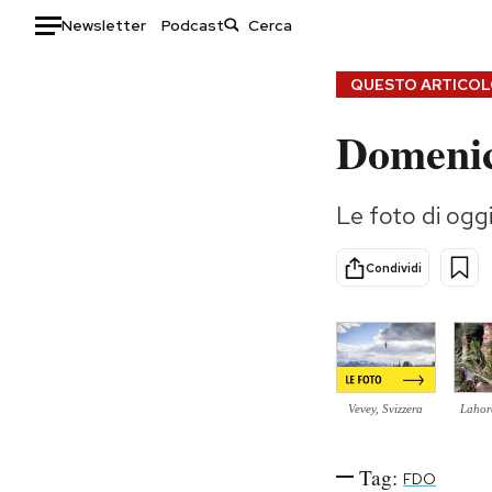
Newsletter
Podcast
Auto
QUESTO ARTICOLO
Domenic
HOME
Italia
Moda
Le foto di og
Mondo
Libri
Politica
Consumismi
Condividi
Tecnologia
Storie/Idee
Internet
Ok Boomer!
Scienza
Media
Cultura
Europa
Economia
Altrecose
Vevey, Svizzera
Lahor
Sport
Mondiali calcio 2026
Tag:
FDO