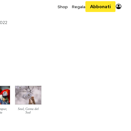
Abbonati
Shop
Regala
2022
mpur,
Seul, Corea del
ia
Sud