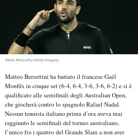
PODCAST
NEWSLETTER
I MIEI PREFERITI
(Mark Metcalfe/Getty Images)
SHOP
Matteo Berrettini ha battuto il francese Gaël
Monfils in cinque set (6-4, 6-4, 3-6, 3-6, 6-2) e si è
CALENDARIO
qualificato alle semifinali degli Australian Open,
che giocherà contro lo spagnolo Rafael Nadal.
Nessun tennista italiano prima d’ora aveva mai
AREA PERSONALE
raggiunto le semifinali del torneo australiano,
Area Personale
l’unico fra i quattro del Grande Slam a non aver
Newsletter