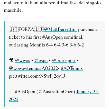
mai avuto italiani alla penultima fase del singolo
Notifiche mobile
maschile.
Regala il Post
Hai bisogno di aiuto?
Esci
🇮🇹FORZA🇮🇹
@MattBerrettini
punches a
ticket to his first
#AusOpen
semifinal,
outlasting Monfils 6-4 6-4 3-6 3-6 6-2
🎥
@wwos
•
@espn
•
@Eurosport
•
@wowowtennis
#AO2022
•
#AOTennis
pic.twitter.com/NSwFj2oy1J
— #AusOpen (@AustralianOpen)
January 25,
2022