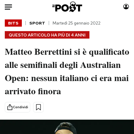
Auto
BITS
SPORT
Martedì 25 gennaio 2022
QUESTO ARTICOLO HA PIÙ DI
4 ANNI
HOME
Matteo Berrettini si è qualificato
Italia
Moda
Mondo
Libri
alle semifinali degli Australian
Politica
Consumismi
Open: nessun italiano ci era mai
Tecnologia
Storie/Idee
Internet
Ok Boomer!
arrivato finora
Scienza
Media
Cultura
Europa
Condividi
Economia
Altrecose
Sport
Mondiali calcio 2026