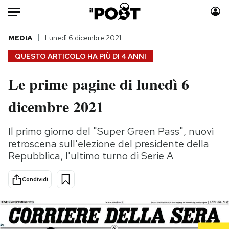
Auto
MEDIA
Lunedì 6 dicembre 2021
QUESTO ARTICOLO HA PIÙ DI
4 ANNI
HOME
Le prime pagine di lunedì 6
Italia
Moda
dicembre 2021
Mondo
Libri
Politica
Consumismi
Il primo giorno del "Super Green Pass", nuovi
Tecnologia
Storie/Idee
retroscena sull'elezione del presidente della
Internet
Ok Boomer!
Repubblica, l'ultimo turno di Serie A
Scienza
Media
Cultura
Europa
Condividi
Economia
Altrecose
Sport
Mondiali calcio 2026