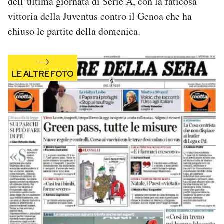
dell’ultima giornata di Serie A, con la faticosa
Notifiche mobile
vittoria della Juventus contro il Genoa che ha
Regala il Post
chiuso le partite della domenica.
Hai bisogno di aiuto?
Esci