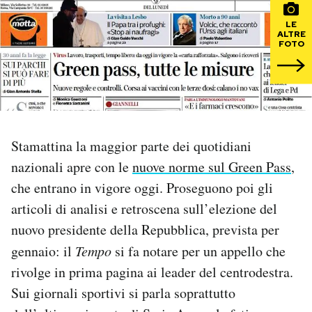
LE
PODCAST
ALTRE
FOTO
NEWSLETTER
I MIEI PREFERITI
Stamattina la maggior parte dei quotidiani
nazionali apre con le
nuove norme sul Green Pass
,
SHOP
che entrano in vigore oggi. Proseguono poi gli
articoli di analisi e retroscena sull’elezione del
CALENDARIO
nuovo presidente della Repubblica, prevista per
gennaio: il
Tempo
si fa notare per un appello che
AREA PERSONALE
rivolge in prima pagina ai leader del centrodestra.
Area Personale
Sui giornali sportivi si parla soprattutto
Newsletter