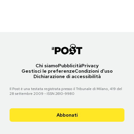
(Gareth Cattermole/Getty Images for BFI)
Notifiche mobile
Regala il Post
Torna all'articolo
Hai bisogno di aiuto?
Esci
Chi siamo
Pubblicità
Privacy
Gestisci le preferenze
Condizioni d'uso
Dichiarazione di accessibilità
Il Post è una testata registrata presso il Tribunale di Milano, 419 del
28 settembre 2009 - ISSN 2610-9980
Abbonati