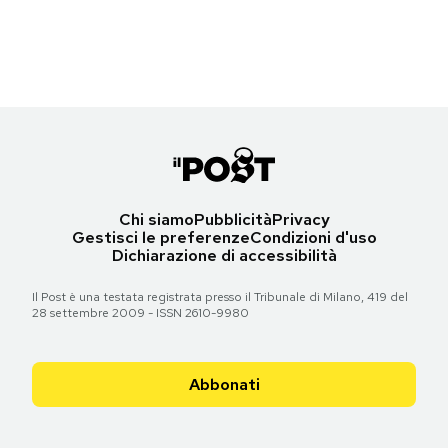
(Gareth Cattermole/Getty Images for BFI)
Notifiche mobile
Regala il Post
Torna all'articolo
Hai bisogno di aiuto?
Esci
Chi siamo
Pubblicità
Privacy
Gestisci le preferenze
Condizioni d'uso
Dichiarazione di accessibilità
Il Post è una testata registrata presso il Tribunale di Milano, 419 del
28 settembre 2009 - ISSN 2610-9980
Abbonati