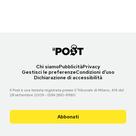
(Gareth Cattermole/Getty Images for BFI)
Notifiche mobile
Regala il Post
Torna all'articolo
Hai bisogno di aiuto?
Esci
Chi siamo
Pubblicità
Privacy
Gestisci le preferenze
Condizioni d'uso
Dichiarazione di accessibilità
Il Post è una testata registrata presso il Tribunale di Milano, 419 del
28 settembre 2009 - ISSN 2610-9980
Abbonati