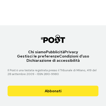
(Gareth Cattermole/Getty Images for BFI)
Notifiche mobile
Regala il Post
Torna all'articolo
Hai bisogno di aiuto?
Esci
Chi siamo
Pubblicità
Privacy
Gestisci le preferenze
Condizioni d'uso
Dichiarazione di accessibilità
Il Post è una testata registrata presso il Tribunale di Milano, 419 del
28 settembre 2009 - ISSN 2610-9980
Abbonati