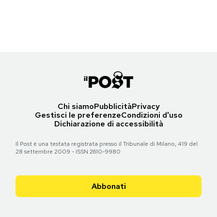
(Gareth Cattermole/Getty Images for BFI)
Notifiche mobile
Regala il Post
Torna all'articolo
Hai bisogno di aiuto?
Esci
Chi siamo
Pubblicità
Privacy
Gestisci le preferenze
Condizioni d'uso
Dichiarazione di accessibilità
Il Post è una testata registrata presso il Tribunale di Milano, 419 del
28 settembre 2009 - ISSN 2610-9980
Abbonati