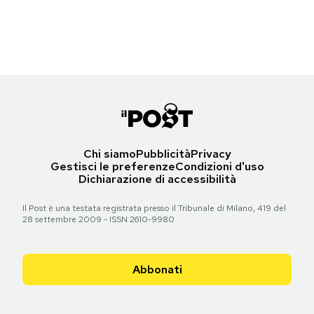
(Gareth Cattermole/Getty Images for BFI)
Notifiche mobile
Regala il Post
Torna all'articolo
Hai bisogno di aiuto?
Esci
Chi siamo
Pubblicità
Privacy
Gestisci le preferenze
Condizioni d'uso
Dichiarazione di accessibilità
Il Post è una testata registrata presso il Tribunale di Milano, 419 del
28 settembre 2009 - ISSN 2610-9980
Abbonati