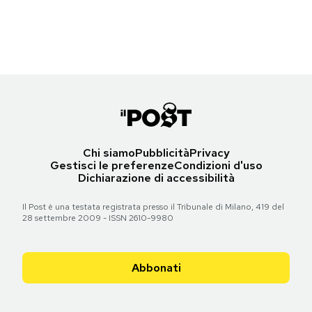
(Gareth Cattermole/Getty Images for BFI)
Notifiche mobile
Regala il Post
Torna all'articolo
Hai bisogno di aiuto?
Esci
Chi siamo
Pubblicità
Privacy
Gestisci le preferenze
Condizioni d'uso
Dichiarazione di accessibilità
Il Post è una testata registrata presso il Tribunale di Milano, 419 del
28 settembre 2009 - ISSN 2610-9980
Abbonati