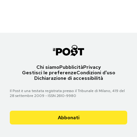
(Gareth Cattermole/Getty Images for BFI)
Notifiche mobile
Regala il Post
Torna all'articolo
Hai bisogno di aiuto?
Esci
Chi siamo
Pubblicità
Privacy
Gestisci le preferenze
Condizioni d'uso
Dichiarazione di accessibilità
Il Post è una testata registrata presso il Tribunale di Milano, 419 del
28 settembre 2009 - ISSN 2610-9980
Abbonati