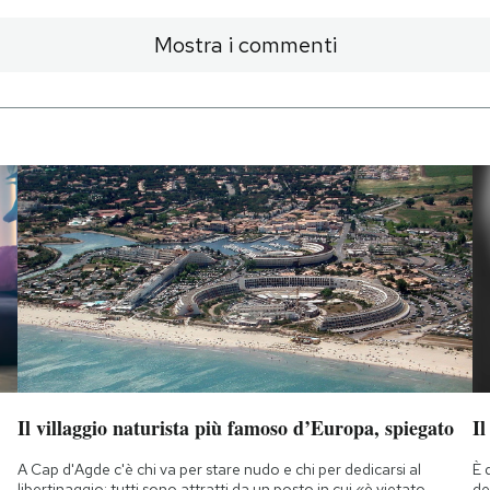
Mostra i commenti
Il villaggio naturista più famoso d’Europa, spiegato
Il
A Cap d'Agde c'è chi va per stare nudo e chi per dedicarsi al
È 
libertinaggio: tutti sono attratti da un posto in cui «è vietato
de