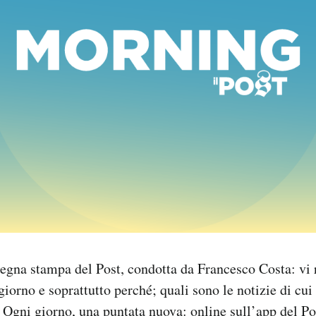
egna stampa del Post, condotta da Francesco Costa: vi 
giorno e soprattutto perché; quali sono le notizie di cui 
 Ogni giorno, una puntata nuova: online sull’app del Po