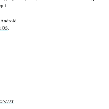
qui.
 Android.
 iOS
.
PODCAST