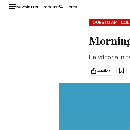
Newsletter
Podcast
Auto
QUESTO ARTICOLO
Morning
HOME
Italia
Moda
La vittoria in t
Mondo
Libri
Politica
Consumismi
Condividi
Tecnologia
Storie/Idee
Internet
Ok Boomer!
Scienza
Media
Cultura
Europa
Economia
Altrecose
Sport
Mondiali calcio 2026