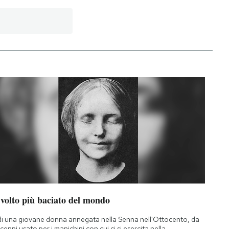
 volto più baciato del mondo
di una giovane donna annegata nella Senna nell'Ottocento, da
cenni usato per i manichini con cui ci si esercita nella