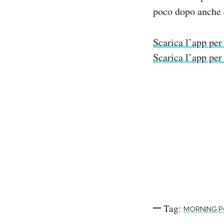
Notifiche mobile
poco dopo anche 
Regala il Post
Hai bisogno di aiuto?
Scarica l’app per
Esci
Scarica l’app per
Tag:
MORNING 