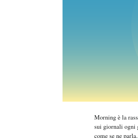
PODCAST
NEWSLETTER
I MIEI PREFERITI
SHOP
CALENDARIO
AREA PERSONALE
Morning è la rass
sui giornali ogni 
Area Personale
come se ne parla.
Newsletter