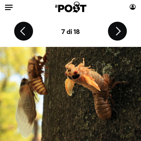
Auto
14 di 18
10 di 18
16 di 18
17 di 18
18 di 18
12 di 18
13 di 18
15 di 18
11 di 18
4 di 18
6 di 18
7 di 18
8 di 18
9 di 18
2 di 18
3 di 18
5 di 18
1 di 18
HOME
Italia
Moda
Mondo
Libri
Politica
Consumismi
Tecnologia
Storie/Idee
Internet
Ok Boomer!
Scienza
Media
Cultura
Europa
Economia
Altrecose
Sport
Mondiali calcio 2026