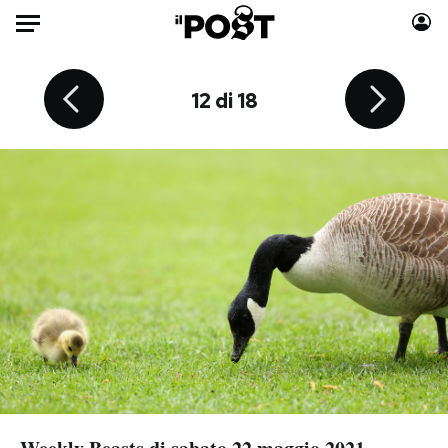
Auto
14 di 18
10 di 18
16 di 18
17 di 18
18 di 18
12 di 18
13 di 18
15 di 18
11 di 18
4 di 18
6 di 18
7 di 18
8 di 18
9 di 18
2 di 18
3 di 18
5 di 18
1 di 18
HOME
Italia
Moda
Mondo
Libri
Politica
Consumismi
Tecnologia
Storie/Idee
Internet
Ok Boomer!
Scienza
Media
Cultura
Europa
Economia
Altrecose
Sport
Mondiali calcio 2026