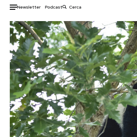
Newsletter
Podcast
Auto
HOME
Italia
Moda
Mondo
Libri
Politica
Consumismi
Tecnologia
Storie/Idee
Internet
Ok Boomer!
Scienza
Media
Cultura
Europa
Economia
Altrecose
Sport
Mondiali calcio 2026