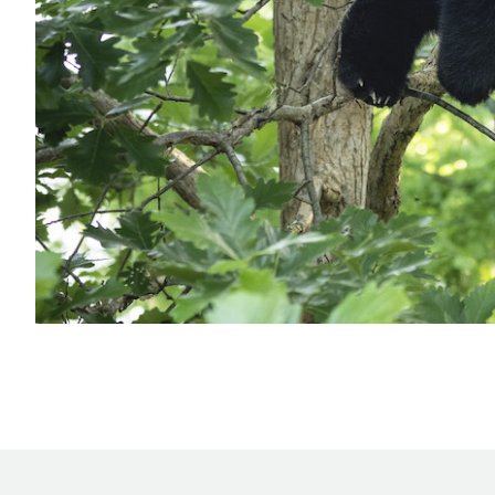
PODCAST
NEWSLETTER
I MIEI PREFERITI
SHOP
CALENDARIO
AREA PERSONALE
Area Personale
Newsletter