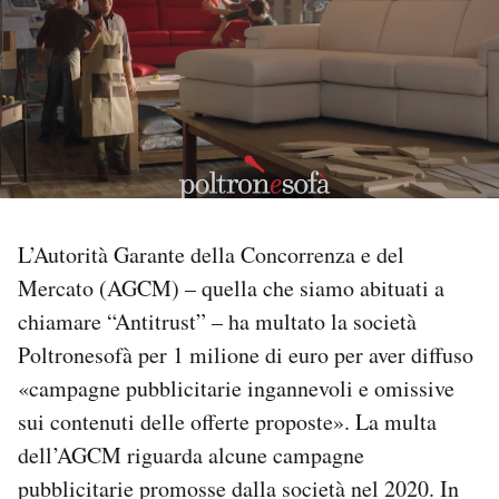
PODCAST
NEWSLETTER
I MIEI PREFERITI
L’Autorità Garante della Concorrenza e del
SHOP
Mercato (AGCM) – quella che siamo abituati a
chiamare “Antitrust” – ha multato la società
CALENDARIO
Poltronesofà per 1 milione di euro per aver diffuso
«campagne pubblicitarie ingannevoli e omissive
AREA PERSONALE
sui contenuti delle offerte proposte». La multa
dell’AGCM riguarda alcune campagne
Area Personale
pubblicitarie promosse dalla società nel 2020. In
Newsletter