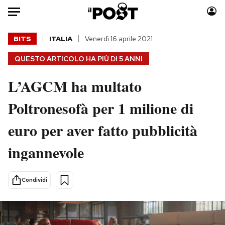
Auto
BITS
ITALIA
Venerdì 16 aprile 2021
QUESTO ARTICOLO HA PIÙ DI
5 ANNI
HOME
L’AGCM ha multato
Italia
Moda
Mondo
Libri
Poltronesofà per 1 milione di
Politica
Consumismi
euro per aver fatto pubblicità
Tecnologia
Storie/Idee
Internet
Ok Boomer!
ingannevole
Scienza
Media
Cultura
Europa
Condividi
Economia
Altrecose
Sport
Mondiali calcio 2026