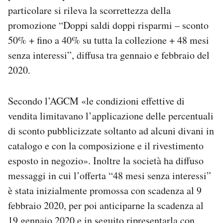
Notifiche mobile
particolare si rileva la scorrettezza della
Regala il Post
promozione “Doppi saldi doppi risparmi – sconto
Hai bisogno di aiuto?
50% + fino a 40% su tutta la collezione + 48 mesi
Esci
senza interessi”, diffusa tra gennaio e febbraio del
2020.
Secondo l’AGCM «le condizioni effettive di
vendita limitavano l’applicazione delle percentuali
di sconto pubblicizzate soltanto ad alcuni divani in
catalogo e con la composizione e il rivestimento
esposto in negozio». Inoltre la società ha diffuso
messaggi in cui l’offerta “48 mesi senza interessi”
è stata inizialmente promossa con scadenza al 9
febbraio 2020, per poi anticiparne la scadenza al
19 gennaio 2020 e in seguito ripresentarla con