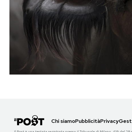
PODCAST
NEWSLETTER
I MIEI PREFERITI
SHOP
CALENDARIO
AREA PERSONALE
Chi siamo
Pubblicità
Privacy
Gesti
Area Personale
Newsletter
Il Post è una testata registrata presso il Tribunale di Milano, 419 del