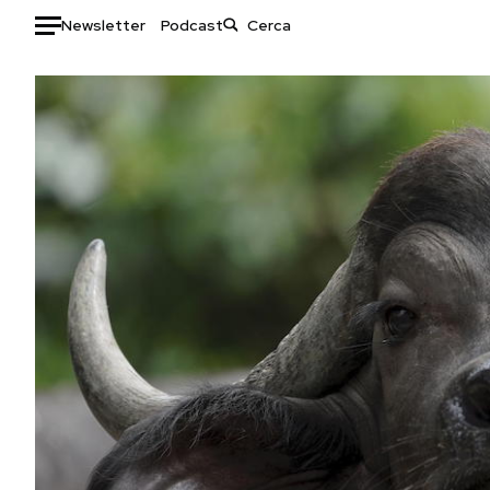
Newsletter
Podcast
Auto
HOME
Italia
Moda
Mondo
Libri
Politica
Consumismi
Tecnologia
Storie/Idee
Internet
Ok Boomer!
Scienza
Media
Cultura
Europa
Economia
Altrecose
Sport
Mondiali calcio 2026