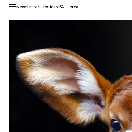
Newsletter
Podcast
Auto
HOME
Italia
Moda
Mondo
Libri
Politica
Consumismi
Tecnologia
Storie/Idee
Internet
Ok Boomer!
Scienza
Media
Cultura
Europa
Economia
Altrecose
Sport
Mondiali calcio 2026