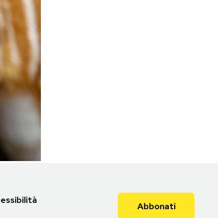
essibilità
Abbonati