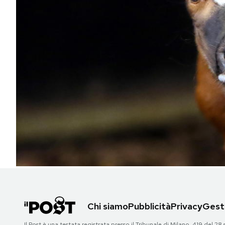
PODCAST
NEWSLETTER
I MIEI PREFERITI
SHOP
CALENDARIO
AREA PERSONALE
Chi siamo
Pubblicità
Privacy
Gesti
Area Personale
Newsletter
Il Post è una testata registrata presso il Tribunale di Milano, 419 del