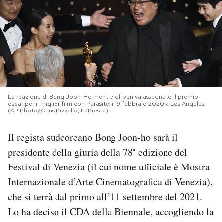
PODCAST
NEWSLETTER
I MIEI PREFERITI
La reazione di Bong Joon-Ho mentre gli veniva assegnato il premio
oscar per il miglior film con Parasite, il 9 febbraio 2020 a Los Angeles
(AP Photo/Chris Pizzello, LaPresse)
SHOP
Il regista sudcoreano Bong Joon-ho sarà il
presidente della giuria della 78ª edizione del
CALENDARIO
Festival di Venezia (il cui nome ufficiale è Mostra
Internazionale d’Arte Cinematografica di Venezia),
AREA PERSONALE
che si terrà dal primo all’11 settembre del 2021.
Area Personale
Lo ha deciso il CDA della Biennale, accogliendo la
Newsletter