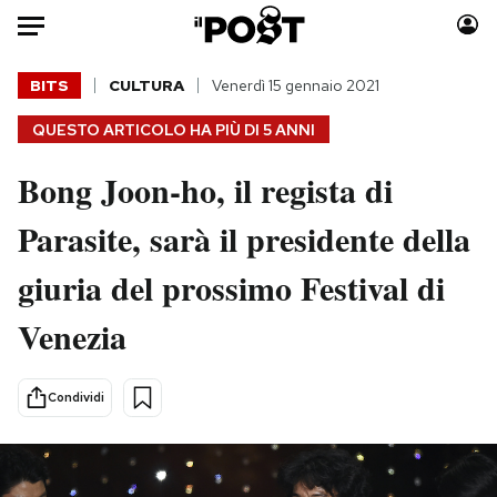
Auto
BITS
CULTURA
Venerdì 15 gennaio 2021
QUESTO ARTICOLO HA PIÙ DI
5 ANNI
HOME
Bong Joon-ho, il regista di
Italia
Moda
Mondo
Libri
Parasite, sarà il presidente della
Politica
Consumismi
giuria del prossimo Festival di
Tecnologia
Storie/Idee
Internet
Ok Boomer!
Venezia
Scienza
Media
Cultura
Europa
Condividi
Economia
Altrecose
Sport
Mondiali calcio 2026