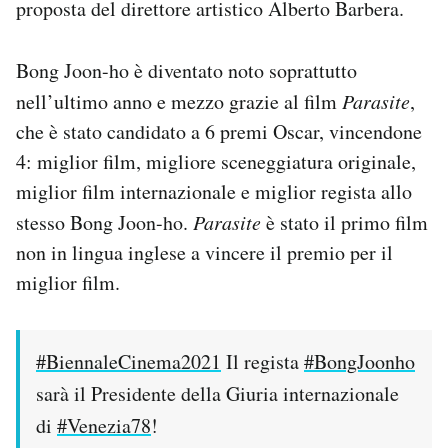
proposta del direttore artistico Alberto Barbera.
Notifiche mobile
Regala il Post
Bong Joon-ho è diventato noto soprattutto
Hai bisogno di aiuto?
Esci
nell’ultimo anno e mezzo grazie al film
Parasite
,
che è stato candidato a 6 premi Oscar, vincendone
4: miglior film, migliore sceneggiatura originale,
miglior film internazionale e miglior regista allo
stesso Bong Joon-ho.
Parasite
è stato il primo film
non in lingua inglese a vincere il premio per il
miglior film.
#BiennaleCinema2021
Il regista
#BongJoonho
sarà il Presidente della Giuria internazionale
di
#Venezia78
!